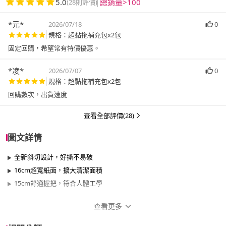
5.0
總銷量>100
(28則評價)
*元*
2026/07/18
0
規格：超黏拖補充包x2包
固定回購，希望常有特價優惠。
*凌*
2026/07/07
0
規格：超黏拖補充包x2包
回購數次，出貨速度
查看全部評價(28)
圖文詳情
全新斜切設計，好撕不易破
16cm超寬紙面，擴大清潔面積
15cm舒適握把，符合人體工學
查看更多
商品規格