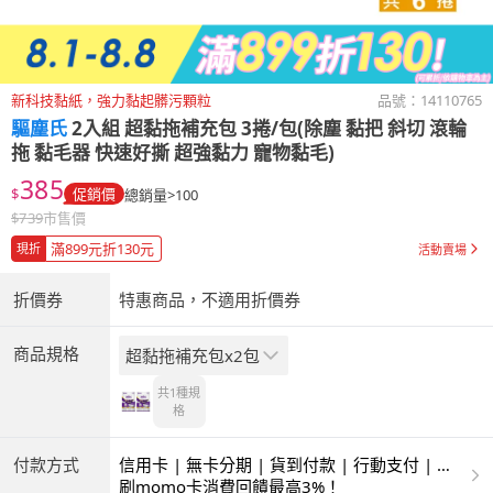
新科技黏紙，強力黏起髒污顆粒
品號：
14110765
驅塵氏
2入組 超黏拖補充包 3捲/包(除塵 黏把 斜切 滾輪
拖 黏毛器 快速好撕 超強黏力 寵物黏毛)
385
$
促銷價
總銷量>100
$
739
市售價
滿899元折130元
現折
活動賣場
折價券
特惠商品，不適用折價券
商品規格
超黏拖補充包x2包
共1種
規
格
付款方式
信用卡 | 無卡分期 | 貨到付款 | 行動支付 | 超
商付款 | ATM | 銀聯卡
刷momo卡消費回饋最高3%！