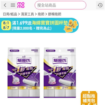
搜全站商品
商品
評價
詳情
規格
推薦
日用/紙品
清潔工具
拖把
膠棉拖把