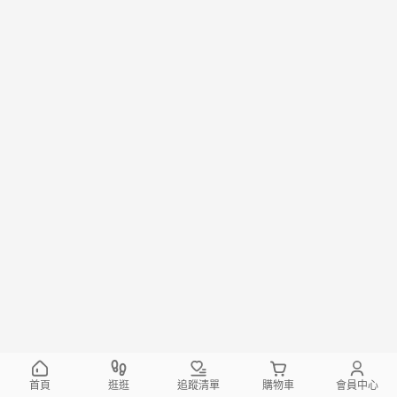
首頁
逛逛
追蹤清單
購物車
會員中心