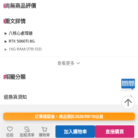
尚無商品評價
圖文詳情
八核心處理器
RTX 5060TI 8G
16G RAM/2TB SSD
查看更多
商品規格
相關分類
品牌名稱
微星平台
退換貨須知
效能
501W~700W
晶片
RTX50系列
訂單確認後，商品預計2026/08/10出貨
處理器
AMD Ryzen 7
加入購物車
直接購買
追蹤
追蹤清單
購物車