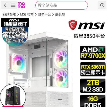
搜全站商品
商品
評價
詳情
規格
推薦
品牌旗艦
MSI 微星
微星平台
電競機