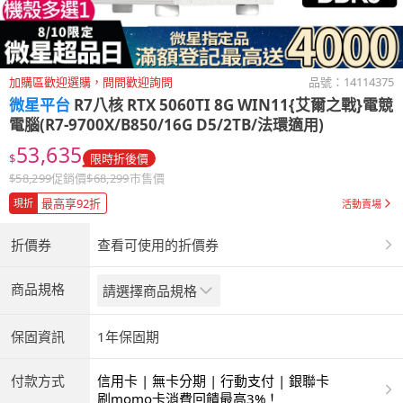
加購區歡迎選購，問問歡迎詢問
品號：
14114375
微星平台
R7八核 RTX 5060TI 8G WIN11{艾爾之戰}電競
電腦(R7-9700X/B850/16G D5/2TB/法環適用)
53,635
$
限時折後價
$
58,299
促銷價
$
68,299
市售價
最高享92折
現折
活動賣場
折價券
查看可使用的折價券
商品規格
請選擇商品規格
保固資訊
1年保固期
付款方式
信用卡 | 無卡分期 | 行動支付 | 銀聯卡
刷momo卡消費回饋最高3%！