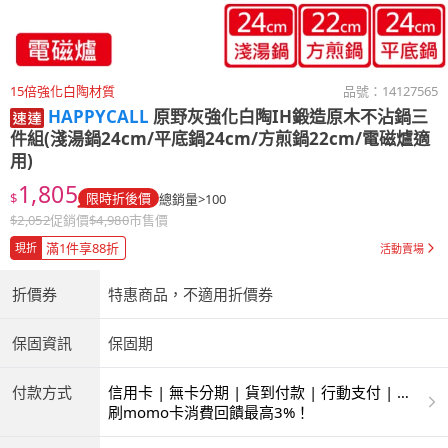
15倍強化白陶材質
品號：
14127565
HAPPYCALL
原野灰強化白陶IH鍛造原木不沾鍋三
件組(淺湯鍋24cm/平底鍋24cm/方煎鍋22cm/電磁爐適
用)
1,805
$
限時折後價
總銷量>100
$
2,052
促銷價
$
4,980
市售價
滿1件享88折
現折
活動賣場
折價券
特惠商品，不適用折價券
保固資訊
保固期
付款方式
信用卡 | 無卡分期 | 貨到付款 | 行動支付 | 超
商付款 | ATM | 銀聯卡
刷momo卡消費回饋最高3%！