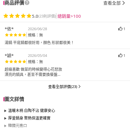
商品評價
查看全部
5.0
總銷量>100
(23則評價)
*依*
2026/06/28
1
規格：無
湯鍋 平底鍋都很好用，顏色 形狀都很美！
*穎*
2026/05/04
1
規格：無
超級喜歡 做菜的時候變得心花怒放
漂亮的鍋具，甚至不需要換餐盤
可以直接整個上桌❤️太滿意了
查看全部評價(23)
圖文詳情
溫暖木柄 白陶不沾 健康安心
厚釜鍋身 聚熱保溫更確實
韓國元進口