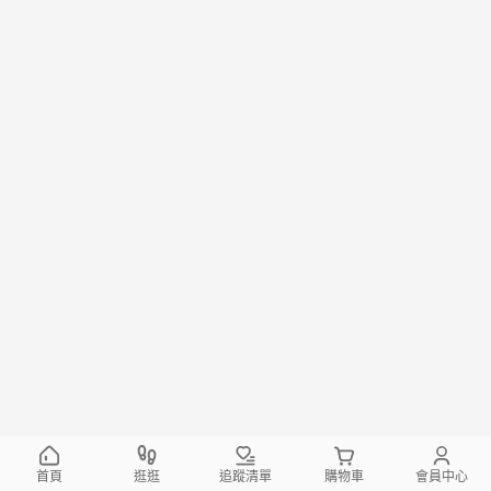
首頁
逛逛
追蹤清單
購物車
會員中心