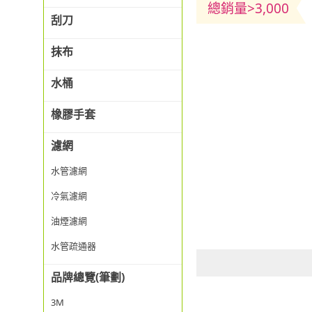
總銷量>3,000
刮刀
抹布
水桶
橡膠手套
濾網
水管濾網
冷氣濾網
油煙濾網
水管疏通器
品牌總覽(筆劃)
3M