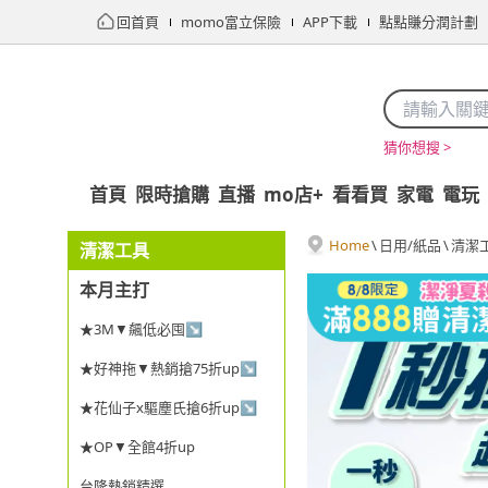
回首頁
momo富立保險
APP下載
點點賺分潤計劃
猜你想搜 >
首頁
限時搶購
直播
mo店+
看看買
家電
電玩
Home
\
日用/紙品
\
清潔
清潔工具
本月主打
★3M▼飆低必囤↘
★好神拖▼熱銷搶75折up↘
★花仙子x驅塵氏搶6折up↘
★OP▼全館4折up
台隆熱銷精選