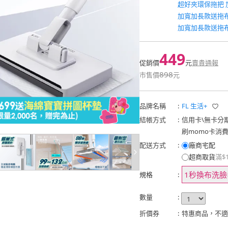
超好夾環保拖把 
加寬加長款送拖
加寬加長款送拖
449
促銷價
元
賣貴通報
898
市售價
元
品牌名稱
:
FL 生活+
結帳方式
:
信用卡
\
無卡分
刷momo卡消
配送方式
:
廠商宅配
超商取貨
滿$
1秒換布洗臉
規格
:
數量
:
折價券
:
特惠商品，不適