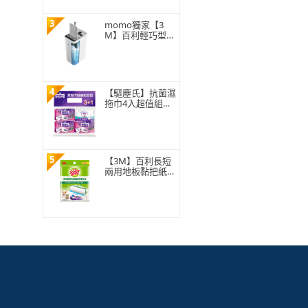
3
momo獨家【3
M】百利輕巧型免
手洗平板拖把刮水
桶(1桿1桶3吸水
布)
4
【驅塵氏】抗菌濕
拖巾4入超值組合
包
5
【3M】百利長短
兩用地板黏把紙捲
補充包150張