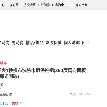
中心
查訂單
追蹤清單
折價券
購物車 (0)
登記活動
女時尚
男時尚
精品/飾品
彩妝保養
個人清潔
日用/紙品
母
秒裝布
好夾1秒換布洗臉巾環保拖把(360度萬向面板
彈式開啟)
潔
桿
品號：
14136503
布料使用
399
基本款
元