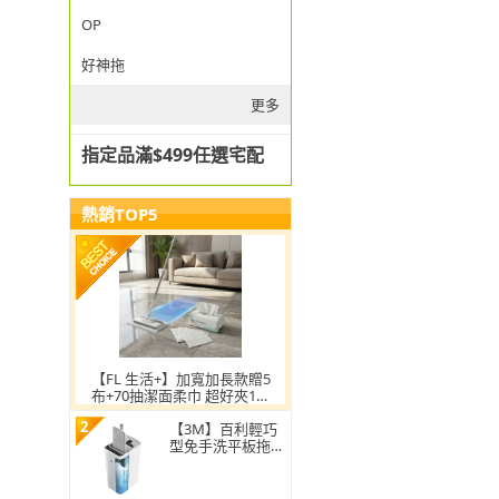
OP
好神拖
更多
指定品滿$499任選宅配
熱銷TOP5
【FL 生活+】加寬加長款贈5
布+70抽潔面柔巾 超好夾1秒
換布洗臉巾環保拖把
2
【3M】百利輕巧
型免手洗平板拖把
刮水桶(1桿1桶3吸
水布)