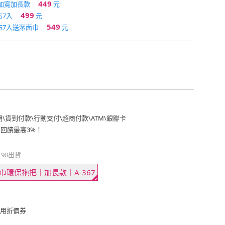
449
加寬加長款
元
499
布7入
元
549
布7入送潔面巾
元
期
\
貨到付款
\
行動支付
\
超商付款
\
ATM
\
銀聯卡
費回饋最高3%！
190出貨
巾環保拖把｜加長款｜A-367
用折價券