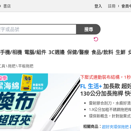
書店
登入
註冊
會員
搜尋
手機/相機
電腦/組件
3C週邊
保健/醫療
食品/飲料
生鮮
工具
\
拖把
\
平板拖把
下壓式連動裝布結構，1
FL 生活+
加長款 超
130公分加長拖桿 快
雷射膠合刮刀，水痕好清
1.9公分加粗不銹鋼拖把
環保新概念，針對拋棄式
相關商品：
超好夾環保拖把 