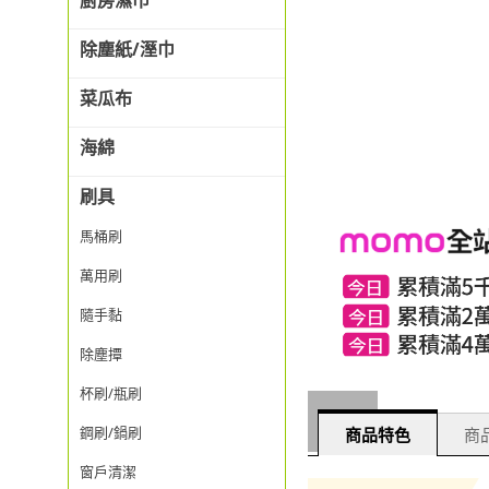
廚房濕巾
除塵紙/溼巾
菜瓜布
海綿
刷具
馬桶刷
萬用刷
隨手黏
除塵撢
杯刷/瓶刷
鋼刷/鍋刷
商品特色
商品
窗戶清潔