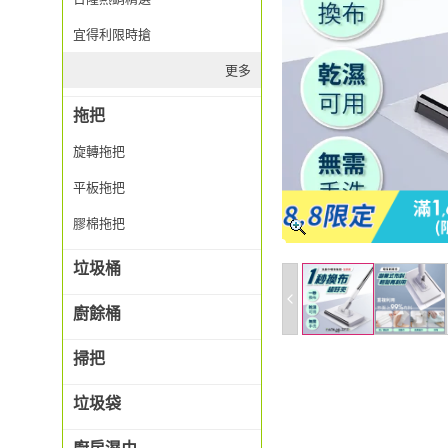
宜得利限時搶
更多
拖把
旋轉拖把
平板拖把
膠棉拖把
垃圾桶
廚餘桶
掃把
垃圾袋