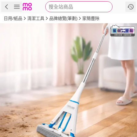
搜全站商品
商品
評價
詳情
規格
推薦
日用/紙品
清潔工具
品牌總覽(筆劃)
家簡塵除