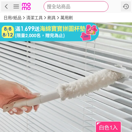
搜全站商品
商品
評價
詳情
規格
推薦
日用/紙品
清潔工具
刷具
萬用刷