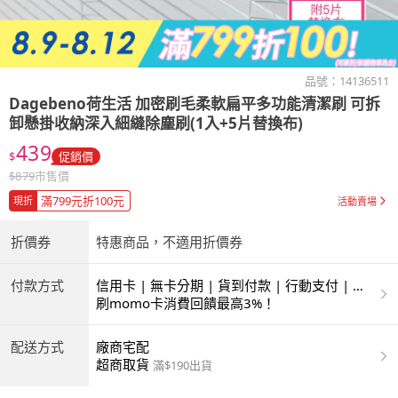
品號：
14136511
Dagebeno荷生活
加密刷毛柔軟扁平多功能清潔刷 可拆
卸懸掛收納深入細縫除塵刷(1入+5片替換布)
439
$
促銷價
$
879
市售價
滿799元折100元
現折
活動賣場
折價券
特惠商品，不適用折價券
付款方式
信用卡 | 無卡分期 | 貨到付款 | 行動支付 | 超
商付款 | ATM | 銀聯卡
刷momo卡消費回饋最高3%！
配送方式
廠商宅配
超商取貨
滿$190出貨