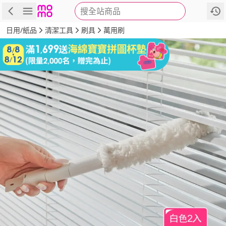
搜全站商品
商品
評價
詳情
規格
推薦
日用/紙品
清潔工具
刷具
萬用刷