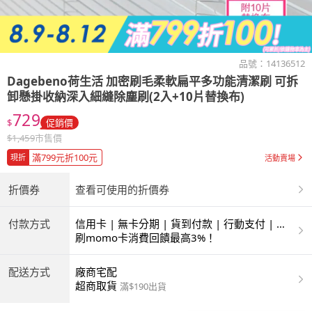
品號：
14136512
Dagebeno荷生活
加密刷毛柔軟扁平多功能清潔刷 可拆
卸懸掛收納深入細縫除塵刷(2入+10片替換布)
729
$
促銷價
$
1,459
市售價
滿799元折100元
現折
活動賣場
折價券
查看可使用的折價券
付款方式
信用卡 | 無卡分期 | 貨到付款 | 行動支付 | 超
商付款 | ATM | 銀聯卡
刷momo卡消費回饋最高3%！
配送方式
廠商宅配
超商取貨
滿$190出貨