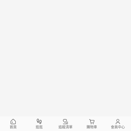
首頁
逛逛
追蹤清單
購物車
會員中心