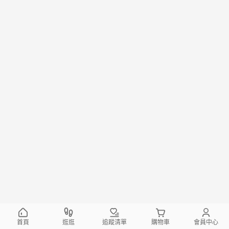
首頁
逛逛
追蹤清單
購物車
會員中心