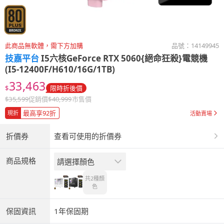
此商品無軟體，需下方加購
品號：
14149945
技嘉平台
I5六核GeForce RTX 5060{絕命狂殺}電競機
(I5-12400F/H610/16G/1TB)
33,463
$
限時折後價
$
35,599
促銷價
$
40,999
市售價
最高享92折
現折
活動賣場
折價券
查看可使用的折價券
商品規格
請選擇顏色
共2種
顏
色
保固資訊
1年保固期