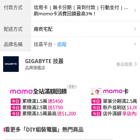
付款方式
信用卡 | 無卡分期 | 貨到付款 | 行動支付 | 銀
聯卡
刷momo卡消費回饋最高3%！
配送方式
廠商宅配
品牌名稱
技嘉平台
．
追蹤
GIGABYTE 技嘉
進店逛逛
品牌旗艦店
看更多「DIY組裝電腦」熱門商品