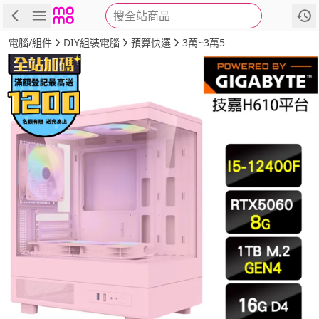
搜全站商品
商品
評價
詳情
規格
推薦
電腦/組件
DIY組裝電腦
預算快選
3萬~3萬5