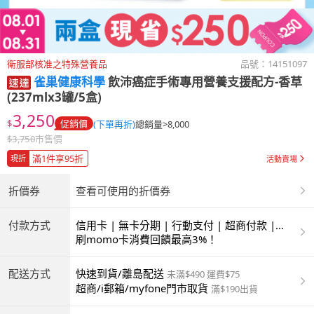
衛服部核准之特殊營養品
品號：
14151097
雀巢健康科學
飲沛癌症手術專用營養支援配方-香草
(237mlx3罐/5盒)
3,250
$
促銷價
(下單再折)
總銷量>8,000
$
3,750
市售價
滿1件享95折
現折
活動賣場
折價券
查看可使用的折價券
付款方式
信用卡 | 無卡分期 | 行動支付 | 超商付款 |
ATM | 銀聯卡
刷momo卡消費回饋最高3%！
配送方式
快速到貨/離島配送
未滿$490 運費$75
超商/i郵箱/myfone門市取貨
滿$190出貨