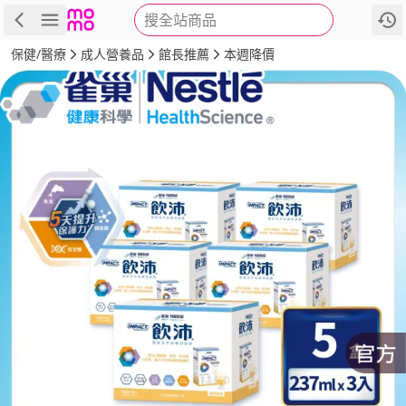
搜全站商品
商品
評價
詳情
規格
推薦
保健/醫療
成人營養品
館長推薦
本週降價