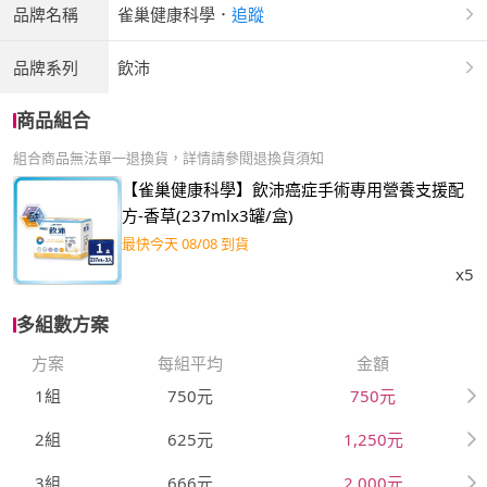
品牌名稱
雀巢健康科學
．
追蹤
品牌系列
飲沛
商品組合
組合商品無法單一退換貨，詳情請參閱退換貨須知
【雀巢健康科學】飲沛癌症手術專用營養支援配
方-香草(237mlx3罐/盒)
最快今天 08/08 到貨
x5
多組數方案
方案
每組平均
金額
1組
750元
750元
2組
625元
1,250元
3組
666元
2,000元