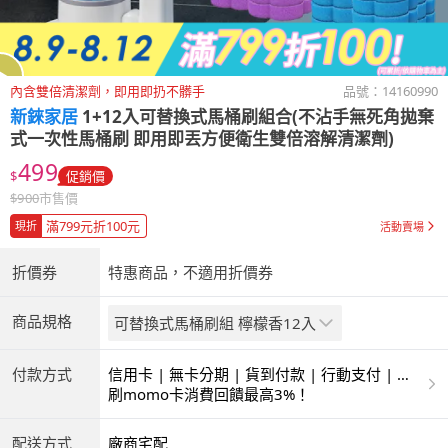
內含雙倍清潔劑，即用即扔不髒手
品號：
14160990
新錸家居
1+12入可替換式馬桶刷組合(不沾手無死角拋棄
式一次性馬桶刷 即用即丟方便衛生雙倍溶解清潔劑)
499
$
促銷價
$
900
市售價
滿799元折100元
現折
活動賣場
折價券
特惠商品，不適用折價券
商品規格
可替換式馬桶刷組 檸檬香12入
付款方式
信用卡 | 無卡分期 | 貨到付款 | 行動支付 | 超
商付款 | ATM | 銀聯卡
刷momo卡消費回饋最高3%！
配送方式
廠商宅配