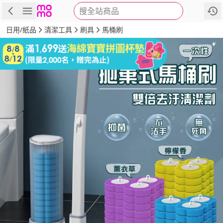
搜全站商品
商品
評價
詳情
規格
推薦
日用/紙品
清潔工具
刷具
馬桶刷