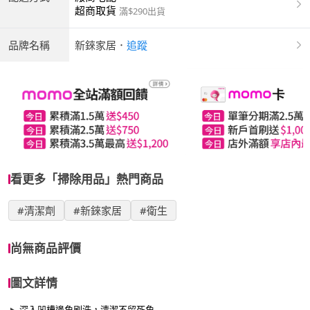
超商取貨
滿$290出貨
品牌名稱
新錸家居
．
追蹤
看更多「掃除用品」熱門商品
#清潔劑
#新錸家居
#衛生
尚無商品評價
圖文詳情
深入凹槽邊角刷洗，清潔不留死角