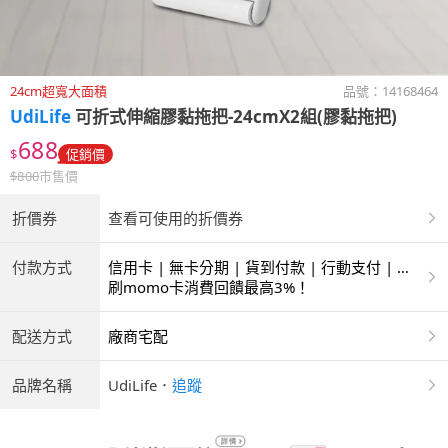
24cm超寬大面積
品號：
14168464
UdiLife
可折式伸縮膠黏拖把-24cmX2組(膠黏拖把)
688
$
促銷價
$
800
市售價
折價券
查看可使用的折價券
付款方式
信用卡 | 無卡分期 | 貨到付款 | 行動支付 | 超
商付款 | ATM | 銀聯卡
刷momo卡消費回饋最高3%！
配送方式
廠商宅配
品牌名稱
UdiLife
．
追蹤