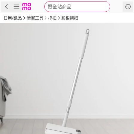
搜全站商品
商品
評價
詳情
規格
推薦
日用/紙品
清潔工具
拖把
膠棉拖把