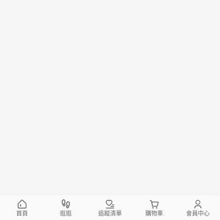
首頁
逛逛
追蹤清單
購物車
會員中心