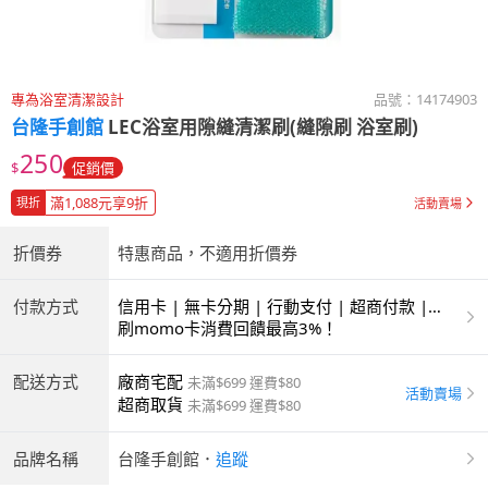
專為浴室清潔設計
品號：
14174903
台隆手創館
LEC浴室用隙縫清潔刷(縫隙刷 浴室刷)
250
$
促銷價
滿1,088元享9折
現折
活動賣場
折價券
特惠商品，不適用折價券
付款方式
信用卡 | 無卡分期 | 行動支付 | 超商付款 |
ATM | 銀聯卡
刷momo卡消費回饋最高3%！
配送方式
廠商宅配
未滿$699 運費$80
活動賣場
超商取貨
未滿$699 運費$80
品牌名稱
台隆手創館
．
追蹤