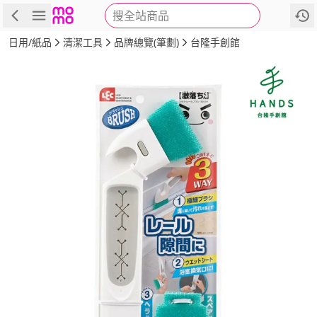
搜全站商品
商品
評價
詳情
規格
推薦
日用/紙品
清潔工具
品牌總覽(筆劃)
台隆手創館