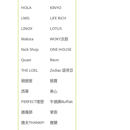
HOLA
KINYO
LMG
LiFE RiCH
LINOX
LOTUS
Maluta
WOKY沃廚
Nick Shop
ONE HOUSE
Quasi
Reun
THE LOEL
Zodiac 諾帝亞
鍋鍋窖
鍋寶
西華
美心
PERFECT理想
牛頭牌Buffalo
膳魔師
掌廚
膳夫THANKFUL
鏗鏘