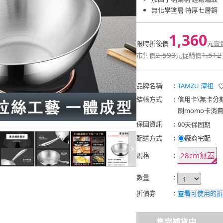
無化學塗層 特厚七層鋼
1,360
限時折後價
元
賣
2,599
1,512
市售價
元
促銷價
品牌名稱
:
TAMZU 潭祖
結帳方式
:
信用卡
\
無卡分
刷momo卡消
保固資訊
:
90天保固期
配送方式
:
廠商宅配
28cm無蓋
規格
:
數量
:
折價券
:
查看可使用的折
售完補貨中