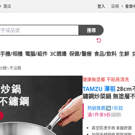
書店
登入
註冊
會員
搜尋
手機/相機
電腦/組件
3C週邊
保健/醫療
食品/飲料
生鮮
炒鍋
\
不沾鍋
健康無塗層 不粘易清洗
TAMZU 潭祖
28c
鏽鋼炒菜鍋 無塗層不
熱銷推薦↘7折起
滿1件享9折
(說明)
真空防燙手柄 拿握舒適
加固手柄鍋柄 輕鬆端取