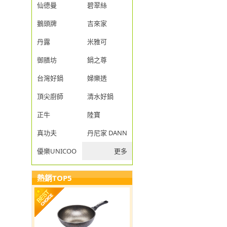
仙德曼
碧翠絲
鵝頭牌
吉來家
丹露
米雅可
御膳坊
鍋之尊
台灣好鍋
婦樂透
頂尖廚師
清水好鍋
正牛
陸寶
真功夫
丹尼家 DANNY JIA
優樂UNICOOK
更多
熱銷TOP5