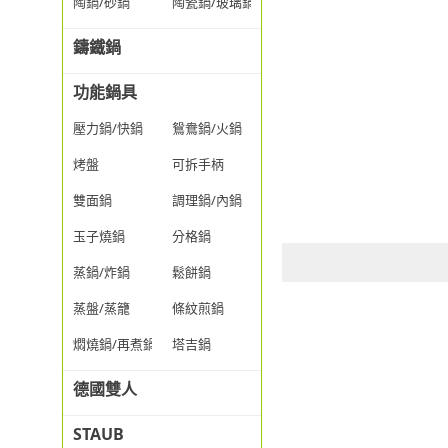
陶鍋/砂鍋
陶瓷鍋/玻璃鍋/透明鍋
鑄鐵鍋
功能鍋具
壓力鍋/快鍋
鴛鴦鍋/火鍋
烤盤
可拆手柄
雙面鍋
調理鍋/內鍋
玉子燒鍋
分格鍋
蒸鍋/炸鍋
鬆餅鍋
蒸盤/蒸籠
條紋煎鍋
燜燒鍋/再煮鍋
塔吉鍋
德國雙人
STAUB