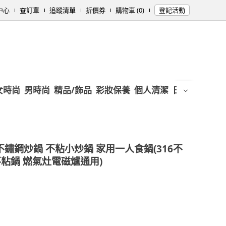
中心
查訂單
追蹤清單
折價券
購物車 (0)
登記活動
女時尚
男時尚
精品/飾品
彩妝保養
個人清潔
日用/紙品
母
m不鏽鋼炒鍋 不粘小炒鍋 家用一人食鍋(316不
粘鍋 燃氣灶電磁爐通用)