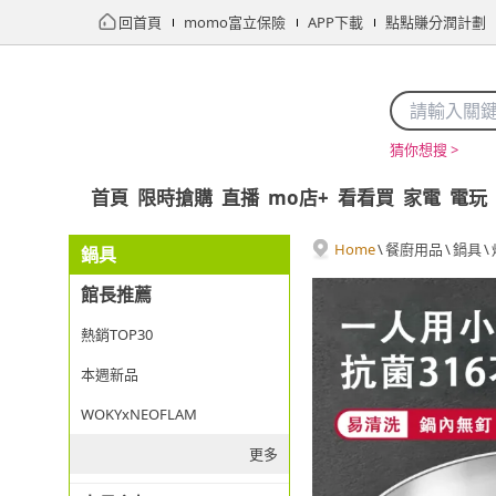
回首頁
momo富立保險
APP下載
點點賺分潤計劃
猜你想搜 >
首頁
限時搶購
直播
mo店+
看看買
家電
電玩
Home
\
餐廚用品
\
鍋具
\
鍋具
館長推薦
熱銷TOP30
本週新品
WOKYxNEOFLAM
更多