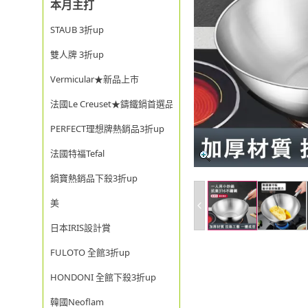
本月主打
STAUB 3折up
雙人牌 3折up
Vermicular★新品上市
法國Le Creuset★鑄鐵鍋首選品牌
PERFECT理想牌熱銷品3折up
法國特福Tefal
鍋寶熱銷品下殺3折up
美
日本IRIS設計賞
FULOTO 全館3折up
HONDONI 全館下殺3折up
韓國Neoflam