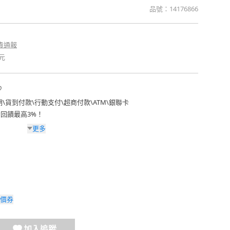
品號：
14176866
貴通報
元
期
\
貨到付款
\
行動支付
\
超商付款
\
ATM
\
銀聯卡
費回饋最高3%！
更多
價券
加入追蹤