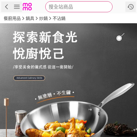
搜全站商品
商品
評價
詳情
規格
推薦
餐廚用品
鍋具
炒鍋
不沾鍋