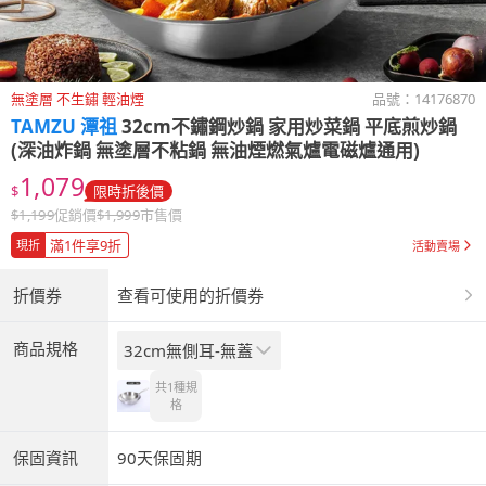
無塗層 不生鏽 輕油煙
品號：
14176870
TAMZU 潭祖
32cm不鏽鋼炒鍋 家用炒菜鍋 平底煎炒鍋
(深油炸鍋 無塗層不粘鍋 無油煙燃氣爐電磁爐通用)
1,079
$
限時折後價
$
1,199
促銷價
$
1,999
市售價
滿1件享9折
現折
活動賣場
折價券
查看可使用的折價券
商品規格
32cm無側耳-無蓋
共1種
規
格
保固資訊
90天保固期