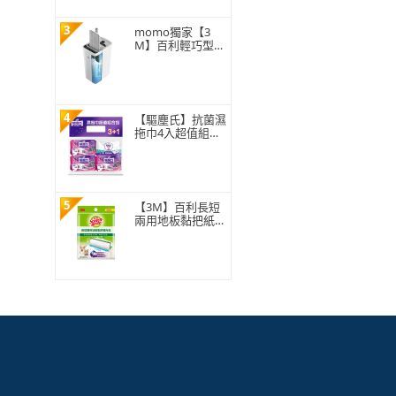
3
momo獨家【3
M】百利輕巧型免
手洗平板拖把刮水
桶(1桿1桶3吸水
布)
4
【驅塵氏】抗菌濕
拖巾4入超值組合
包
5
【3M】百利長短
兩用地板黏把紙捲
補充包150張