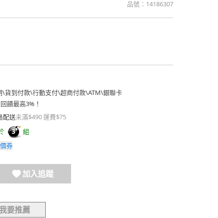
品號：
14186307
期
\
貨到付款
\
行動支付
\
超商付款
\
ATM
\
銀聯卡
費回饋最高3%！
島配送
未滿$490 運費$75
於
組
3
價券
加入追蹤
我要推薦