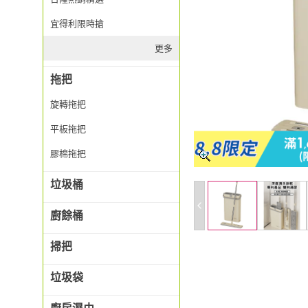
宜得利限時搶
更多
拖把
旋轉拖把
平板拖把
膠棉拖把
垃圾桶
廚餘桶
掃把
垃圾袋