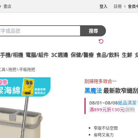
書店
登入
註冊
會員
搜尋
手機/相機
電腦/組件
3C週邊
保健/醫療
食品/飲料
生鮮
工具
\
拖把
\
平板拖把
刮掃拖多效合一
黑魔法
最新款窄縫刮
08/01~08/08
紙品清潔▼
滿899元折130元
(說明)
窄版不佔空間
省時又省力