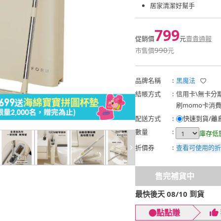
居家清潔好幫手
799
促銷價
元
賣貴通報
990
市售價
元
品牌名稱
:
黑魔法
結帳方式
:
信用卡
\
無卡分
刷momo卡消
配送方式
:
快速到貨/離
數量
:
庫存低
折價券
:
查看可使用的折
售完補貨中
最快後天 08/10 到貨
點點賺