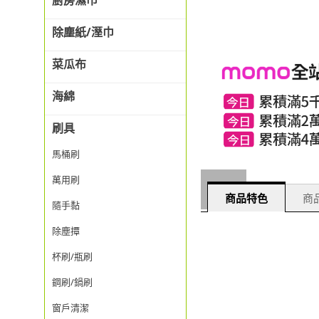
廚房濕巾
除塵紙/溼巾
菜瓜布
海綿
刷具
馬桶刷
萬用刷
商品特色
商品
隨手黏
除塵撢
杯刷/瓶刷
鋼刷/鍋刷
窗戶清潔