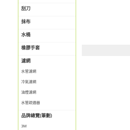
刮刀
抹布
水桶
橡膠手套
濾網
水管濾網
冷氣濾網
油煙濾網
水管疏通器
品牌總覽(筆劃)
3M