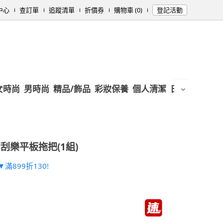
中心
查訂單
追蹤清單
折價券
購物車 (0)
登記活動
女時尚
男時尚
精品/飾品
彩妝保養
個人清潔
日用/紙品
母
刮樂平板拖把(1組)
滿899折130!