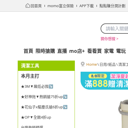
回首頁
momo富立保險
APP下載
點點賺分潤計劃
猜你想搜 >
首頁
限時搶購
直播
mo店+
看看買
家電
電玩
Home
\
日用/紙品
\
清潔
清潔工具
本月主打
★3M▼飆低必囤↘
★好神拖▼熱銷搶75折up↘
★花仙子x驅塵氏搶6折up↘
★OP▼全館4折up
台隆熱銷精選