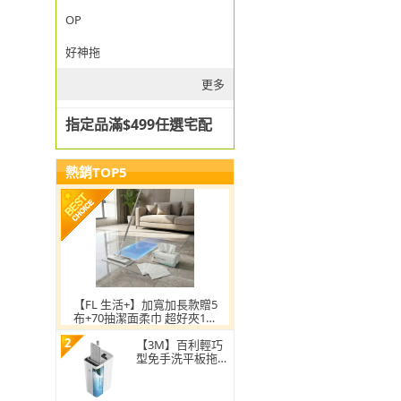
OP
好神拖
更多
指定品滿$499任選宅配
熱銷TOP5
【FL 生活+】加寬加長款贈5
布+70抽潔面柔巾 超好夾1秒
換布洗臉巾環保拖把
2
【3M】百利輕巧
型免手洗平板拖把
刮水桶(1桿1桶3吸
水布)