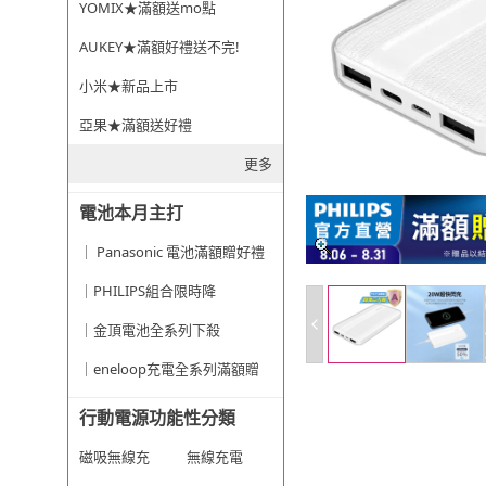
YOMIX★滿額送mo點
AUKEY★滿額好禮送不完!
小米★新品上市
亞果★滿額送好禮
更多
電池本月主打
｜ Panasonic 電池滿額贈好禮
｜PHILIPS組合限時降
｜金頂電池全系列下殺
｜eneloop充電全系列滿額贈
行動電源功能性分類
磁吸無線充
無線充電