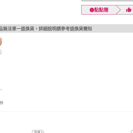
點點賺
品無法單一退換貨，詳細說明請參考退換貨需知
0W
動
件