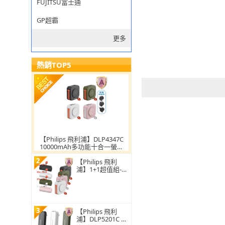
FUJITSU富士通
GP超霸
更多
熱銷TOP5
【Philips 飛利浦】DLP4347C
10000mAh多功能十合一螢幕
顯示行動電源(磁吸/自帶雙線/
2
無線/37Wh_具Wh標示)
【Philips 飛利
浦】1+1超值組-4
色可選-DLP4347
10000mAh多合一
螢幕顯示行動電源
(TypeC_具Wh標
示)
3
【Philips 飛利
浦】DLP5201C 49