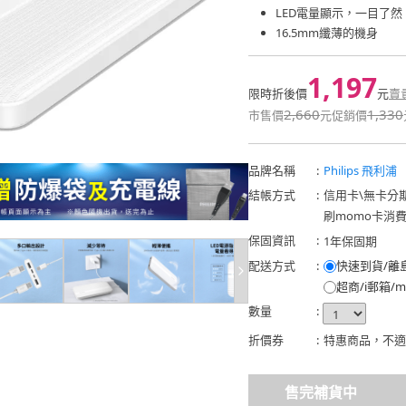
LED電量顯示，一目了然
16.5mm纖薄的機身
1,197
限時折後價
元
賣
2,660
1,330
市售價
元
促銷價
品牌名稱
:
Philips 飛利浦
結帳方式
:
信用卡
\
無卡分
刷momo卡消
保固資訊
:
1年保固期
配送方式
:
快速到貨/離
超商/i郵箱/m
數量
:
折價券
:
特惠商品，不適
售完補貨中