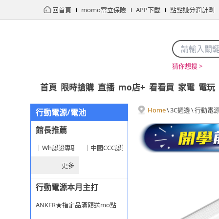
回首頁
momo富立保險
APP下載
點點賺分潤計劃
猜你想搜 >
首頁
限時搶購
直播
mo店+
看看買
家電
電玩
Home
\
3C週邊
\
行動電源
行動電源/電池
館長推薦
｜Wh認證專區★旅遊安心選
｜中國CCC認證專區
更多
行動電源本月主打
ANKER★指定品滿額送mo點