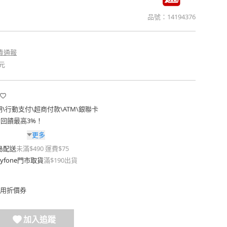
品號：
14194376
貴通報
元
期
\
行動支付
\
超商付款
\
ATM
\
銀聯卡
費回饋最高3%！
更多
島配送
未滿$490 運費$75
yfone門市取貨
滿$190出貨
用折價券
加入追蹤