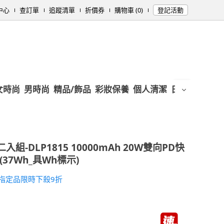
中心
查訂單
追蹤清單
折價券
購物車 (0)
登記活動
女時尚
男時尚
精品/飾品
彩妝保養
個人清潔
日用/紙品
母
入組-DLP1815 10000mAh 20W雙向PD快
37Wh_具Wh標示)
ps★指定品限時下殺9折