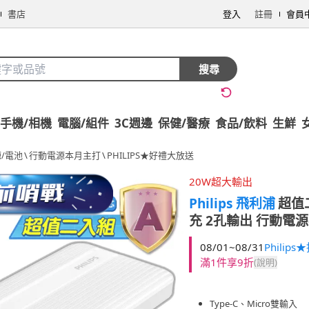
書店
登入
註冊
會員
搜尋
手機/相機
電腦/組件
3C週邊
保健/醫療
食品/飲料
生鮮
/電池
\
行動電源本月主打
\
PHILIPS★好禮大放送
20W超大輸出
Philips 飛利浦
超值二
充 2孔輸出 行動電源(
08/01~08/31
Phili
滿1件享9折
(說明)
Type-C、Micro雙輸入