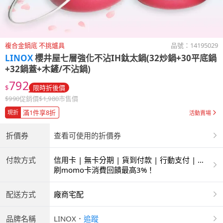
複合金鍋底 不挑爐具
品號：
14195029
LINOX
櫻井屋七層強化不沾IH鈦太鍋(32炒鍋+30平底鍋
+32鍋蓋+木鏟/不沾鍋)
792
$
限時折後價
$
990
促銷價
$
1,980
市售價
滿1件享8折
現折
活動賣場
折價券
查看可使用的折價券
付款方式
信用卡 | 無卡分期 | 貨到付款 | 行動支付 | 超
商付款 | ATM | 銀聯卡
刷momo卡消費回饋最高3%！
配送方式
廠商宅配
品牌名稱
LINOX
．
追蹤