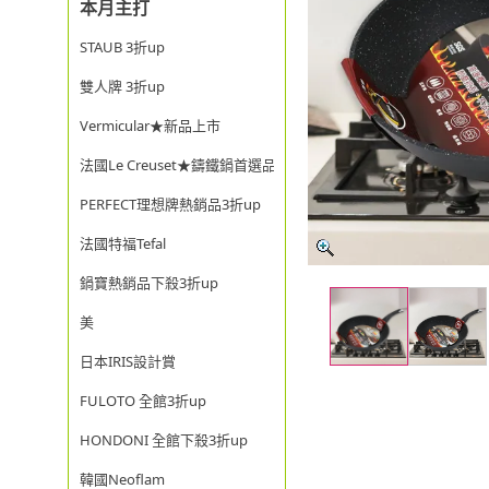
本月主打
STAUB 3折up
雙人牌 3折up
Vermicular★新品上市
法國Le Creuset★鑄鐵鍋首選品牌
PERFECT理想牌熱銷品3折up
法國特福Tefal
鍋寶熱銷品下殺3折up
美
日本IRIS設計賞
FULOTO 全館3折up
HONDONI 全館下殺3折up
韓國Neoflam