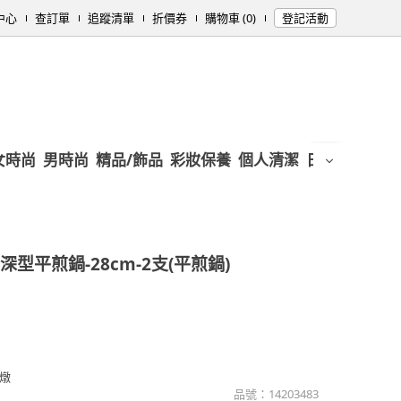
中心
查訂單
追蹤清單
折價券
購物車 (0)
登記活動
女時尚
男時尚
精品/飾品
彩妝保養
個人清潔
日用/紙品
母
型平煎鍋-28cm-2支(平煎鍋)
燉
品號：
14203483