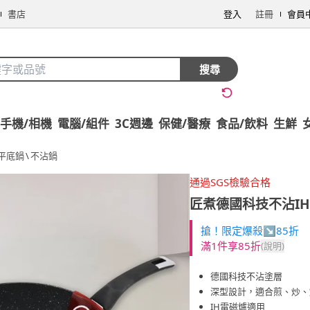
書店
登入
註冊
會員
搜尋
手機/相機
電腦/組件
3C週邊
保健/醫療
食品/飲料
生鮮
平底鍋
\
不沾鍋
通過SGS檢驗合格
匠煮德國科技不沾IH深
搶！限定爆殺↘85折
滿1件享85折
(說明)
德國科技不沾塗層
深型設計，適合煎、炒、
IH電磁爐適用