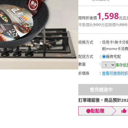
1,598
限時折後價
元
賣
2,500
1,880
市售價
元
促銷價
結帳方式
:
信用卡
\
無卡分
刷momo卡消
配送方式
:
廠商宅配
數量
:
庫存低
折價券
:
查看可使用的折
售完補貨中
訂單確認後，商品預計2026
點點賺