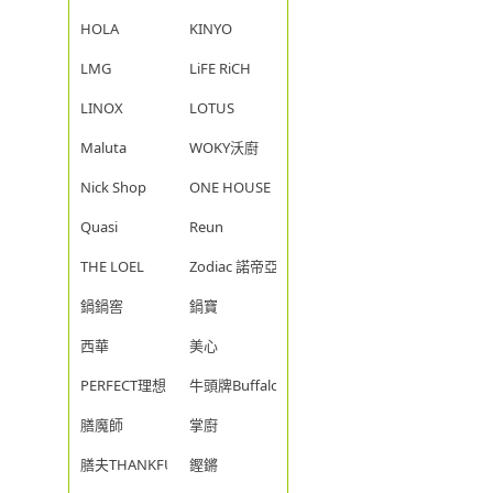
HOLA
KINYO
LMG
LiFE RiCH
LINOX
LOTUS
Maluta
WOKY沃廚
Nick Shop
ONE HOUSE
Quasi
Reun
THE LOEL
Zodiac 諾帝亞
鍋鍋窖
鍋寶
西華
美心
PERFECT理想
牛頭牌Buffalo
膳魔師
掌廚
膳夫THANKFUL
鏗鏘