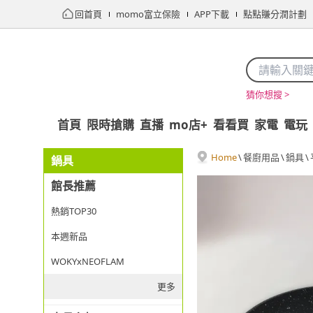
回首頁
momo富立保險
APP下載
點點賺分潤計劃
猜你想搜 >
首頁
限時搶購
直播
mo店+
看看買
家電
電玩
Home
\
餐廚用品
\
鍋具
\
鍋具
館長推薦
熱銷TOP30
本週新品
WOKYxNEOFLAM
更多