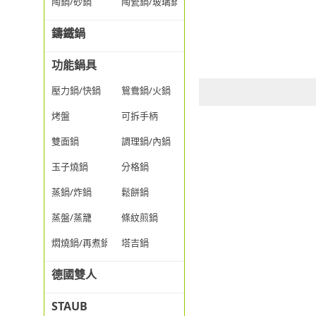
陶鍋/砂鍋
陶瓷鍋/玻璃鍋/透明鍋
鑄鐵鍋
功能鍋具
壓力鍋/快鍋
鴛鴦鍋/火鍋
烤盤
可拆手柄
雙面鍋
調理鍋/內鍋
玉子燒鍋
分格鍋
蒸鍋/炸鍋
鬆餅鍋
蒸盤/蒸籠
條紋煎鍋
燜燒鍋/再煮鍋
塔吉鍋
德國雙人
STAUB