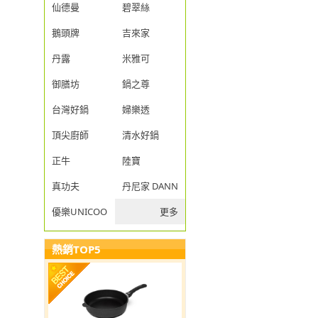
仙德曼
碧翠絲
鵝頭牌
吉來家
丹露
米雅可
御膳坊
鍋之尊
台灣好鍋
婦樂透
頂尖廚師
清水好鍋
正牛
陸寶
真功夫
丹尼家 DANNY JIA
優樂UNICOOK
更多
熱銷TOP5