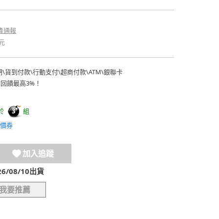
貴通報
元
期
\
貨到付款
\
行動支付
\
超商付款
\
ATM
\
銀聯卡
費回饋最高3%！
於
組
3
價券
加入追蹤
/08/10出貨
我要推薦