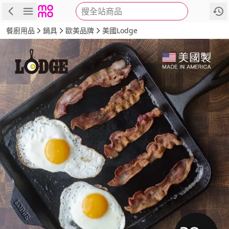
搜全站商品
商品
評價
詳情
規格
推薦
餐廚用品
鍋具
歐美品牌
美國Lodge