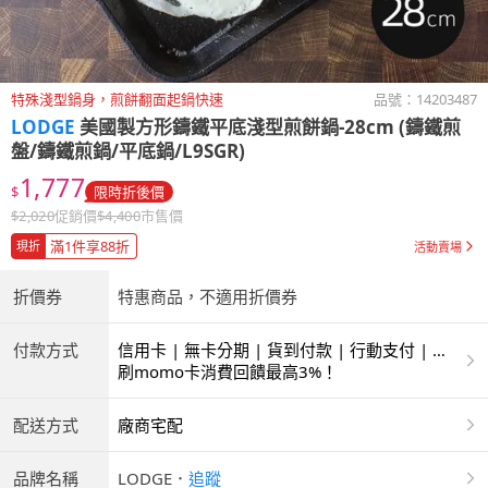
特殊淺型鍋身，煎餅翻面起鍋快速
品號：
14203487
LODGE
美國製方形鑄鐵平底淺型煎餅鍋-28cm (鑄鐵煎
盤/鑄鐵煎鍋/平底鍋/L9SGR)
1,777
$
限時折後價
$
2,020
促銷價
$
4,400
市售價
滿1件享88折
現折
活動賣場
折價券
特惠商品，不適用折價券
付款方式
信用卡 | 無卡分期 | 貨到付款 | 行動支付 | 超
商付款 | ATM | 銀聯卡
刷momo卡消費回饋最高3%！
配送方式
廠商宅配
品牌名稱
LODGE
．
追蹤