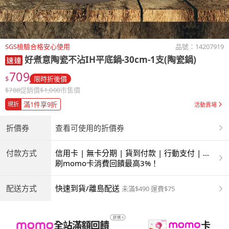
SGS檢驗合格安心使用
品號：
14207919
好煮意陶瓷不沾IH平底鍋-30cm-1支(陶瓷鍋)
709
$
限時折後價
$
788
促銷價
$
1,000
市售價
滿1件享9折
現折
活動賣場
折價券
查看可使用的折價券
付款方式
信用卡 | 無卡分期 | 貨到付款 | 行動支付 | 超
商付款 | ATM | 銀聯卡
刷momo卡消費回饋最高3%！
配送方式
快速到貨/離島配送
未滿$490 運費$75