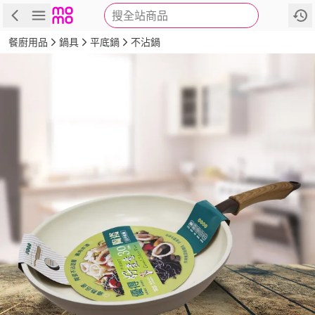
搜全站商品
商品
評價
詳情
規格
推薦
餐廚用品
鍋具
平底鍋
不沾鍋