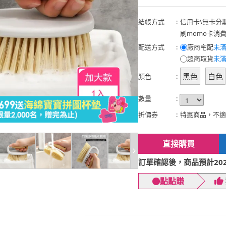
結帳方式
:
信用卡
\
無卡分
刷momo卡消
配送方式
:
廠商宅配
未滿
超商取貨
未滿
黑色
白色
顏色
:
數量
:
折價券
:
特惠商品，不適
直接購買
訂單確認後，商品預計2026
點點賺