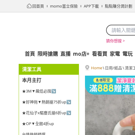
回首頁
momo富立保險
APP下載
點點賺分潤計劃
猜你想搜 >
首頁
限時搶購
直播
mo店+
看看買
家電
電玩
Home
\
日用/紙品
\
清潔
清潔工具
本月主打
★3M▼飆低必囤↘
★好神拖▼熱銷搶75折up↘
★花仙子x驅塵氏搶6折up↘
★OP▼全館4折up
台隆熱銷精選