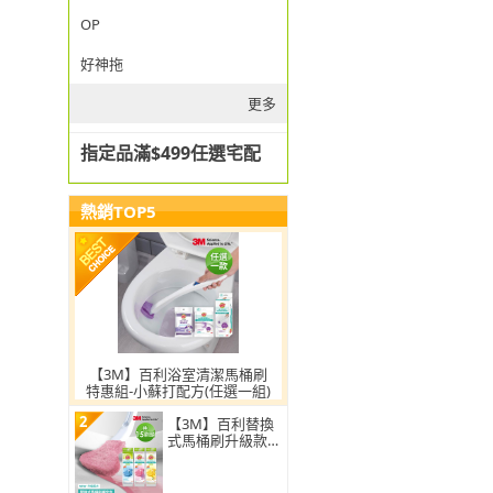
OP
好神拖
更多
指定品滿$499任選宅配
熱銷TOP5
【3M】百利浴室清潔馬桶刷
特惠組-小蘇打配方(任選一組)
2
【3M】百利替換
式馬桶刷升級款
補充包-15刷頭入
(薰衣草/香檸/無
香 可任選)