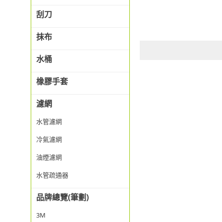
刮刀
抹布
水桶
橡膠手套
濾網
水管濾網
冷氣濾網
油煙濾網
水管疏通器
品牌總覽(筆劃)
3M