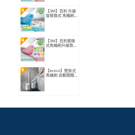
3
【3M】百利 升級
版替換式 馬桶刷
特惠組(可任選2
組)
4
【3M】百利替換
式馬桶刷升級款
補充包-5刷頭入
(薰衣草/香檸/無
香 可任選)
5
【ecoco】壁掛式
馬桶刷 自動開關
蓋 一次性拋棄式3
60°旋轉刷頭 浴室
廁所清潔 附8入刷
頭 替換補充包