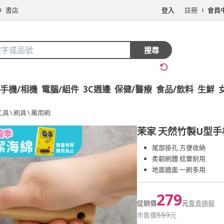
書店
登入
註冊
會員
搜尋
手機/相機
電腦/組件
3C週邊
保健/醫療
食品/飲料
生鮮
工具
\
刷具
\
萬用刷
茉家
天然竹製U型手
尾部掛孔 方便收納
柔韌刷體 結實耐用
地面牆面 一刷多用
279
促銷價
元
賣貴通報
559
市售價
元