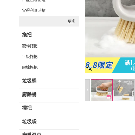
宜得利限時搶
更多
拖把
旋轉拖把
平板拖把
膠棉拖把
垃圾桶
廚餘桶
掃把
垃圾袋