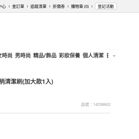
中心
查訂單
追蹤清單
折價券
購物車 (0)
登記活動
女時尚
男時尚
精品/飾品
彩妝保養
個人清潔
日用/紙品
母
柄清潔刷(加大款1入)
品號：
14208602