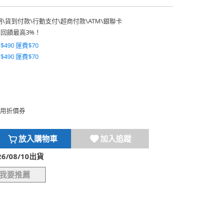
期
\
貨到付款
\
行動支付
\
超商付款
\
ATM
\
銀聯卡
費回饋最高3%！
$490 運費$70
$490 運費$70
用折價券
放入購物車
加入追蹤
/08/10出貨
我要推薦