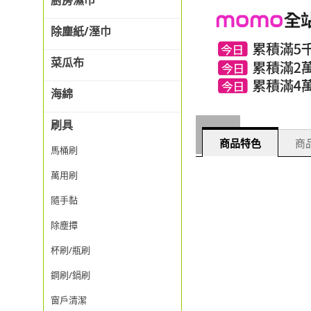
廚房濕巾
除塵紙/溼巾
菜瓜布
海綿
刷具
商品特色
商品
馬桶刷
萬用刷
隨手黏
除塵撢
杯刷/瓶刷
鋼刷/鍋刷
窗戶清潔