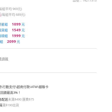
品號：
14217313
(每組平均
969元
)
元
(每組平均
689元
)
1099
明星組
元
1549
囤貨組
元
1999
重磅組
元
2099
組
元
貴通報
期
\
行動支付
\
超商付款
\
ATM
\
銀聯卡
費回饋最高3%！
島配送
未滿$490 運費$75
箱
滿$190出貨