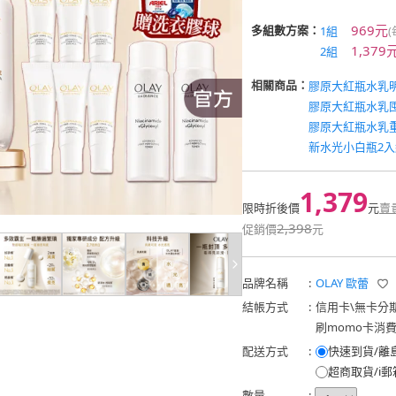
969元
多組數方案：
1組
1,379
2組
相關商品：
膠原大紅瓶水乳
膠原大紅瓶水乳
膠原大紅瓶水乳
新水光小白瓶2入
1,379
限時折後價
元
賣
2,398
促銷價
元
品牌名稱
:
OLAY 歐蕾
結帳方式
:
信用卡
\
無卡分
刷momo卡消
配送方式
:
快速到貨/離
超商取貨/i郵
數量
: