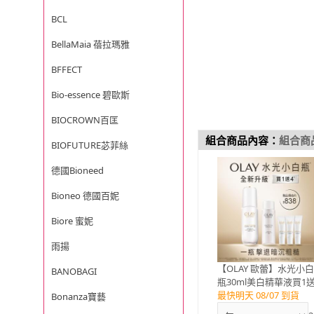
BCL
BellaMaia 蓓拉瑪雅
BFFECT
Bio-essence 碧歐斯
BIOCROWN百匡
組合商品內容：
組合商
BIOFUTURE苾菲絲
德國Bioneed
Bioneo 德國百妮
Biore 蜜妮
雨揚
【OLAY 歐蕾】水光小
BANOBAGI
瓶30ml美白精華液買1
4(6mlx3+化妝水/精華水
最快明天 08/07 到貨
Bonanza寶藝
50ml)