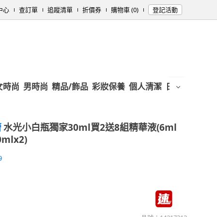
中心
查訂單
追蹤清單
折價券
購物車 (0)
登記活動
女時尚
男時尚
精品/飾品
彩妝保養
個人清潔
日用/紙品
母
蕾
水光小白瓶獨家30ml買2送8組精華液(6ml
mlx2)
9