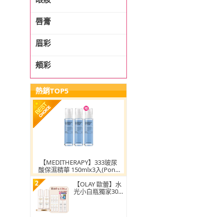
唇膏
眉彩
頰彩
熱銷TOP5
【MEDITHERAPY】333玻尿
酸保濕精華 150mlx3入(Pony
推薦/保濕/潤澤/全身可用/原
2
廠公司貨)
【OLAY 歐蕾】水
光小白瓶獨家30m
l買2送8組精華液
(6mlx6+化妝水/精
華水50mlx2)