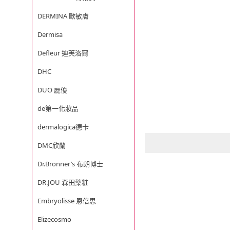
DERMINA 歐敏膚
Dermisa
Defleur 迪芙洛爾
DHC
DUO 麗優
de第一化妝品
dermalogica德卡
DMC欣蘭
Dr.Bronner’s 布朗博士
DR.JOU 森田藥粧
Embryolisse 恩倍思
Elizecosmo