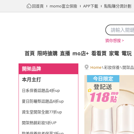
回首頁
momo富立保險
APP下載
點點賺分潤計劃
猜你想搜 >
首頁
限時搶購
直播
mo店+
看看買
家電
電玩
Home
\
彩妝保養
\
開架品
開架品牌
本月主打
日系保養話題品4折up
夏日防曬祭話題品6折up
資生堂開架全館77折up
開架熱銷彩妝5折UP
歐美保養抗老保濕2折up