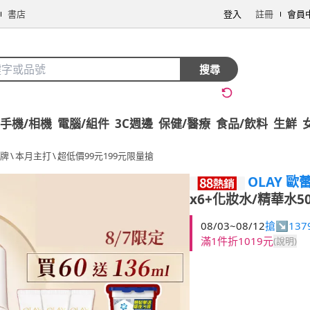
書店
登入
註冊
會員
搜尋
手機/相機
電腦/組件
3C週邊
保健/醫療
食品/飲料
生鮮
牌
\
本月主打
\
超低價99元199元限量搶
OLAY 歐
x6+化妝水/精華水50
08/03~08/12
搶↘137
滿1件折1019元
(說明)