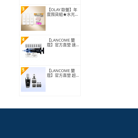
3
【OLAY 歐蕾】年
度囤貨組★水光小
白瓶獨家3入組精
華液 (美白精華30
ml x 3)
4
【LANCOME 蘭
蔻】官方直營 速P
RO抗皺筆7日體驗
組(LANCOME/抗
皺筆/法令紋/玻尿
酸/撫紋/抗老精
華)
5
【LANCOME 蘭
蔻】官方直營 超
極限肌因賦活露5
0ml(LANCOME/
小黑瓶PRO/毛孔
緊緻/超越買一送
一)