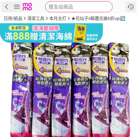
搜全站商品
商品
評價
詳情
規格
推薦
日用/紙品
清潔工具
本月主打
★花仙子x驅塵氏搶6折up↘