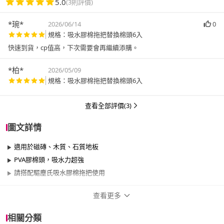
5.0
(3則評價)
*琬*
2026/06/14
0
規格：吸水膠棉拖把替換棉頭6入
快速到貨，cp值高，下次需要會再繼續添購。
*柏*
2026/05/09
規格：吸水膠棉拖把替換棉頭6入
查看全部評價(3)
圖文詳情
適用於磁磚、木質、石質地板
PVA膠棉頭，吸水力超強
請搭配驅塵氏吸水膠棉拖把使用
查看更多
商品規格
相關分類