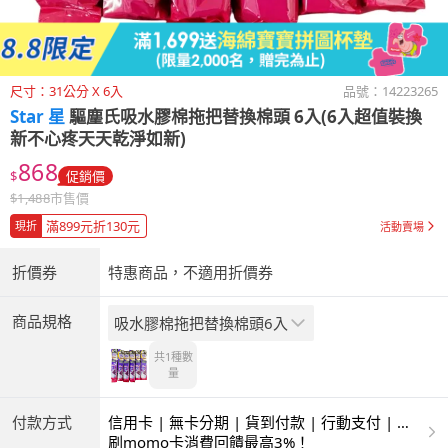
尺寸：31公分 X 6入
品號：
14223265
Star 星
驅塵氏吸水膠棉拖把替換棉頭 6入(6入超值裝換
新不心疼天天乾淨如新)
868
$
促銷價
$
1,488
市售價
滿899元折130元
現折
活動賣場
折價券
特惠商品，不適用折價券
商品規格
吸水膠棉拖把替換棉頭6入
共1種
數
量
付款方式
信用卡 | 無卡分期 | 貨到付款 | 行動支付 | 超
商付款 | ATM | 銀聯卡
刷momo卡消費回饋最高3%！