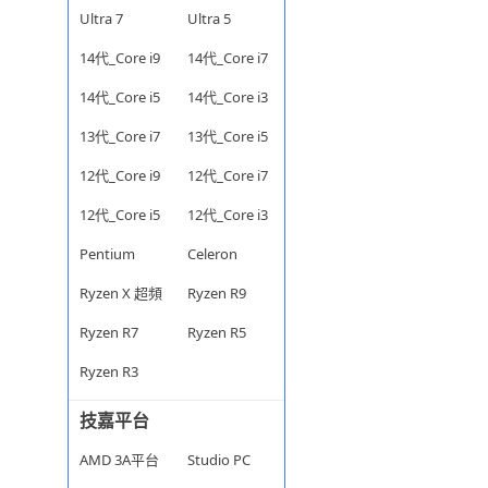
Ultra 7
Ultra 5
14代_Core i9
14代_Core i7
14代_Core i5
14代_Core i3
13代_Core i7
13代_Core i5
12代_Core i9
12代_Core i7
12代_Core i5
12代_Core i3
Pentium
Celeron
Ryzen X 超頻
Ryzen R9
Ryzen R7
Ryzen R5
Ryzen R3
技嘉平台
AMD 3A平台
Studio PC