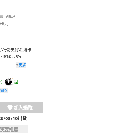
賣貴通報
90
元
期
\
行動支付
\
銀聯卡
費回饋最高3%！
更多
於
組
1
價券
加入追蹤
/08/10出貨
我要推薦