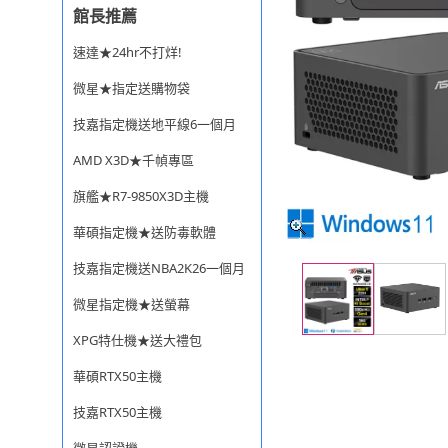
館長推薦
速達★24hr不打烊!
微星★指定送購物袋
技嘉指定機送地平線6一個月
AMD X3D★千幀專區
旗艦★R7-9850X3D主機
華碩指定機★送防毒軟體
技嘉指定機送NBA2K26一個月
微星指定機★送螢幕
XPG特仕機★送大禮包
華碩RTX50主機
技嘉RTX50主機