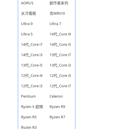
AORUS
創作者系列
水冷電競
含WIN10
Ultra 9
Ultra 7
Ultra 5
14代_Core i9
14代_Core i7
14代_Core i5
14代_Core i3
13代_Core i7
13代_Core i5
13代_Core i3
12代_Core i9
12代_Core i5
12代_Core i3
12代_Core i7
Pentium
Celeron
Ryzen X 超頻
Ryzen R9
Ryzen R5
Ryzen R7
Ryzen R3