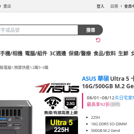
書店
登入
註冊
會員
搜尋
手機/相機
電腦/組件
3C週邊
保健/醫療
食品/飲料
生鮮
組裝電腦
\
預算快選
\
2萬5~3萬
ASUS 華碩
Ultra 
16G/500GB M.2 Ge
08/01~08/12
炎日宅家f
最高享92折
(說明)
225H
16G DDR5 SO-DIMM
500GB M.2 Gen4