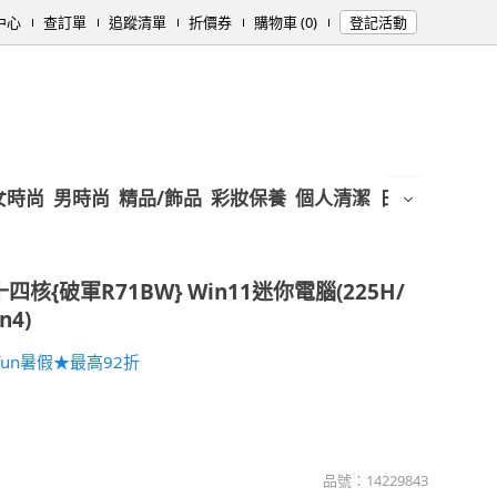
中心
查訂單
追蹤清單
折價券
購物車 (0)
登記活動
女時尚
男時尚
精品/飾品
彩妝保養
個人清潔
日用/紙品
母
5 十四核{破軍R71BW} Win11迷你電腦(225H/
n4)
un暑假★最高92折
品號：
14229843