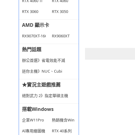
RTX 4060 Ti
RTX 4060
RTX 3060
RTX 3050
AMD 顯示卡
RX9070XT-16G
RX9060XT
熱門話題
辦公首選》省電效能不減
迷你主機》NUC、Cubi
★實況主遊戲推薦
絕對武力 2》指定華碩主機
搭載Windows
企業W11Pro
熱銷機含Win
AI專用繪圖機
RTX 40系列