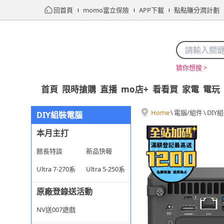
回首頁
momo富立保險
APP下載
點點賺分潤計劃
猜你想搜 >
首頁
限時搶購
直播
mo店+
看看買
家電
電玩
Home
\
電腦/組件
\
DIY
DIY組裝電腦
本月主打
館長特談
新品快報
Ultra 7-270系列
Ultra 5-250系列
原廠登錄送活動
NV送007遊戲序號