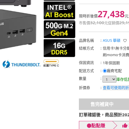
27,438
限時折後價
元
32,100
29,1
市售價
元
促銷價
品牌名稱
:
ASUS 華碩
結帳方式
:
信用卡
\
無卡分
刷momo卡消
保固資訊
:
1年保固期
配送方式
:
廠商宅配
數量
:
庫存低
折價券
:
查看可使用的折
售完補貨中
訂單確認後，商品預計2026
點點賺