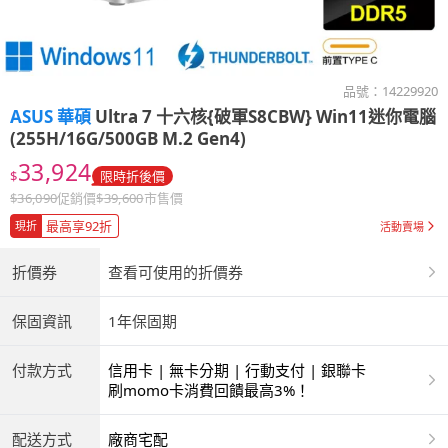
品號：
14229920
ASUS 華碩
Ultra 7 十六核{破軍S8CBW} Win11迷你電腦
(255H/16G/500GB M.2 Gen4)
33,924
$
限時折後價
$
36,090
促銷價
$
39,600
市售價
最高享92折
現折
活動賣場
折價券
查看可使用的折價券
保固資訊
1年保固期
付款方式
信用卡 | 無卡分期 | 行動支付 | 銀聯卡
刷momo卡消費回饋最高3%！
配送方式
廠商宅配