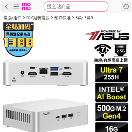
搜全站商品
商品
評價
詳情
規格
推薦
電腦/組件
DIY組裝電腦
預算快選
3萬~3萬5