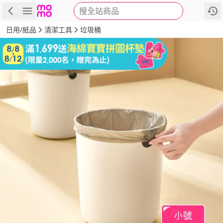
搜全站商品
商品
評價
詳情
規格
推薦
日用/紙品
清潔工具
垃圾桶