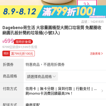
品號：
14241835
Dagebeno荷生活
大容量圓桶型大開口垃圾筒 免壓圈收
納圓孔設計簡約垃圾桶(小號3入)
699
$
限時折後價
$
799
促銷價
$
1,599
市售價
滿799元折100元
現折
活動賣場
折價券
特惠商品，不適用折價券
商品規格
請選擇商品規格
付款方式
信用卡 | 無卡分期 | 貨到付款 | 行動支付 | 超
商付款 | ATM | 銀聯卡
刷momo卡消費回饋最高3%！
配送方式
廠商宅配