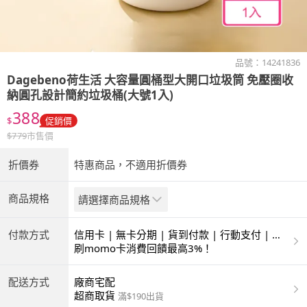
品號：
14241836
Dagebeno荷生活
大容量圓桶型大開口垃圾筒 免壓圈收
納圓孔設計簡約垃圾桶(大號1入)
388
$
促銷價
$
779
市售價
折價券
特惠商品，不適用折價券
商品規格
請選擇商品規格
付款方式
信用卡 | 無卡分期 | 貨到付款 | 行動支付 | 超
商付款 | ATM | 銀聯卡
刷momo卡消費回饋最高3%！
配送方式
廠商宅配
超商取貨
滿$190出貨