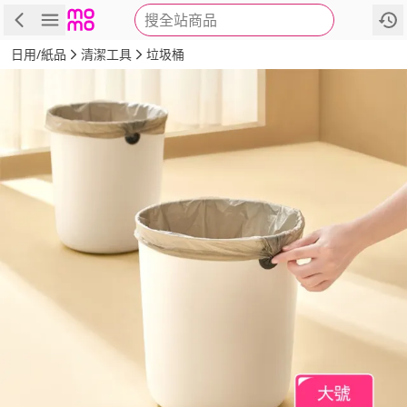
搜全站商品
商品
評價
詳情
規格
推薦
日用/紙品
清潔工具
垃圾桶