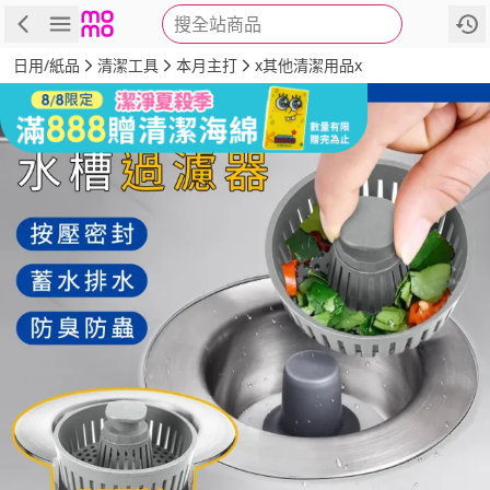
搜全站商品
商品
評價
詳情
規格
推薦
日用/紙品
清潔工具
本月主打
x其他清潔用品x