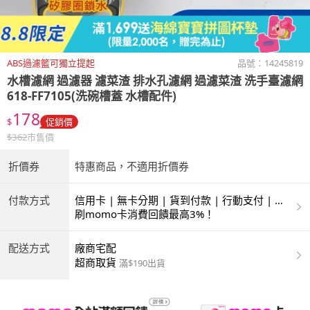
ABS過濾籃可獨立提起
品號：
14245819
水槽濾網 過濾器 濾菜渣 排水孔濾網 過濾菜渣 洗手臺濾網
618-FF7105(洗碗槽蓋 水槽配件)
178
$
促銷價
$
362
市售價
折價券
特惠商品，不適用折價券
付款方式
信用卡 | 無卡分期 | 貨到付款 | 行動支付 | 超
商付款 | ATM | 銀聯卡
刷momo卡消費回饋最高3%！
配送方式
廠商宅配
超商取貨
滿$190出貨