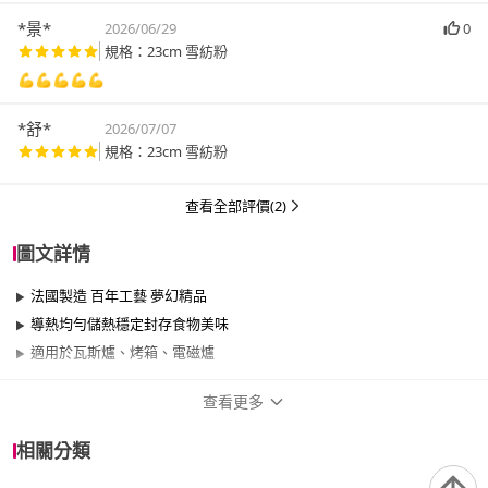
*景*
2026/06/29
0
規格：23cm 雪紡粉
💪💪💪💪💪
*舒*
2026/07/07
規格：23cm 雪紡粉
查看全部評價(2)
圖文詳情
法國製造 百年工藝 夢幻精品
導熱均勻儲熱穩定封存食物美味
適用於瓦斯爐、烤箱、電磁爐
查看更多
商品規格
相關分類
品牌名稱
Le Creuset