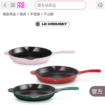
搜全站商品
商品
評價
詳情
規格
推薦
餐廚用品
鍋具
平底鍋
不沾鍋