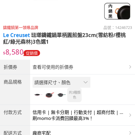
鑄鐵鍋第一領導品牌
品號：
14246723
Le Creuset
琺瑯鑄鐵鍋單柄圓煎盤23cm(雪紡粉/櫻桃
紅/綠光森林)3色選1
8,580
$
促銷價
折價券
查看可使用的折價券
商品規格
請選擇尺寸、顏色
共3種
顏
色
付款方式
信用卡 | 無卡分期 | 行動支付 | 超商付款 | 銀
聯卡
刷momo卡消費回饋最高3%！
配送方式
廠商宅配