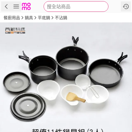
搜全站商品
商品
評價
詳情
規格
推薦
餐廚用品
鍋具
平底鍋
不沾鍋