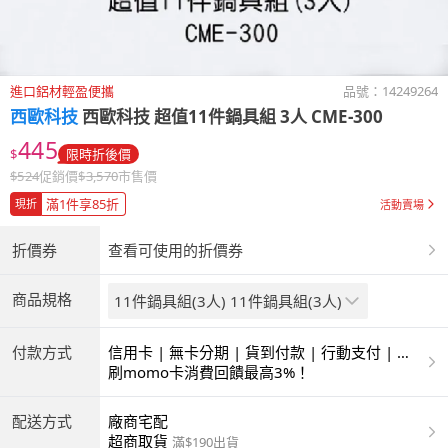
進口鋁材輕盈便攜
品號：
14249264
西歐科技
西歐科技 超值11件鍋具組 3人 CME-300
445
$
限時折後價
$
524
促銷價
$
3,570
市售價
滿1件享85折
現折
活動賣場
折價券
查看可使用的折價券
商品規格
11件鍋具組(3人) 11件鍋具組(3人)
付款方式
信用卡 | 無卡分期 | 貨到付款 | 行動支付 | 超
商付款 | ATM | 銀聯卡
刷momo卡消費回饋最高3%！
配送方式
廠商宅配
超商取貨
滿$190出貨