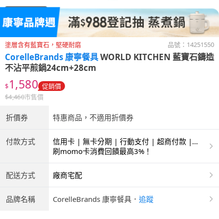
塗層含有藍寶石，堅硬耐磨
品號：
14251550
CorelleBrands 康寧餐具
WORLD KITCHEN 藍寶石鑄造
不沾平煎鍋24cm+28cm
1,580
$
促銷價
$
4,460
市售價
折價券
特惠商品，不適用折價券
付款方式
信用卡 | 無卡分期 | 行動支付 | 超商付款 |
ATM | 銀聯卡
刷momo卡消費回饋最高3%！
配送方式
廠商宅配
品牌名稱
CorelleBrands 康寧餐具
．
追蹤