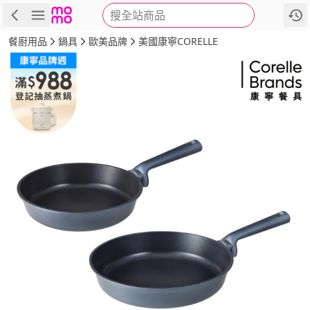
搜全站商品
商品
評價
詳情
規格
推薦
餐廚用品
鍋具
歐美品牌
美國康寧CORELLE