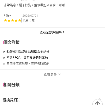
非常滿意，鍋子好洗，整個看起來高雅，謝謝
*盈*
2026/07/21
規格：無
查看全部評價(8)
圖文詳情
鍋體採用歐盟食品級鋁合金基材
不含PFOA，具有良好的耐腐蝕
堅固覆底導熱層，烹飪省時節能
查看更多
商品規格
相關分類
品牌名稱
CorelleBrands 康寧餐具
退換貨須知
尺寸
21cm~25cm、26cm~29cm