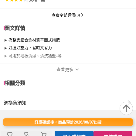
查看全部評價(3)
圖文詳情
為整支鋁合金材質平面式拖把
好握好施力，省時又省力
可用於地板清潔、清洗牆壁..等
查看更多
商品規格
相關分類
品牌名稱
3M
退換貨須知
適用於
臥室、客廳、浴室、廚房、陽台、餐廳、室
內、室外、玄關、窗戶
訂單確認後，商品預計2026/08/07出貨
品名：3M 易清拖把組 (附拖把布一片/寬47cm)