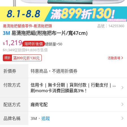
易清拖把替換零件-易清拖把頭
品號：
14255360
3M
易清拖把組(附拖把布一片/寬47cm)
1,219
$
限時折後價
總銷量>50
$
1,349
促銷價
$
1,830
市售價
滿899元折130元
現折
活動賣場
折價券
特惠商品，不適用折價券
付款方式
信用卡 | 無卡分期 | 貨到付款 | 行動支付 | 超
商付款 | ATM | 銀聯卡 | 銀行帳戶付款
刷momo卡消費回饋最高3%！
配送方式
廠商宅配
品牌名稱
3M
．
追蹤