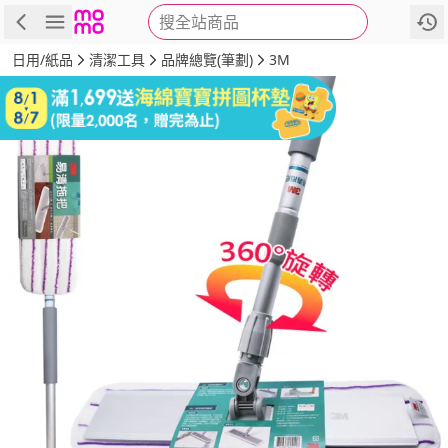
搜全站商品
商品
評價
詳情
規格
推薦
日用/紙品
清潔工具
品牌總覽(筆劃)
3M