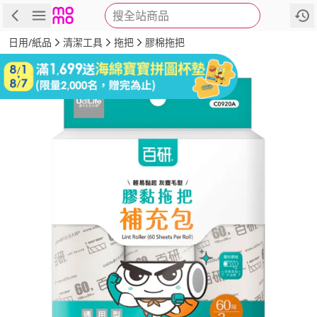
搜全站商品
商品
評價
詳情
規格
推薦
日用/紙品
清潔工具
拖把
膠棉拖把