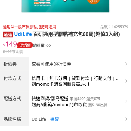
通用型一般市售膠黏拖把均適用
品號：
14255379
UdiLife
百研通用型膠黏補充包60周(超值3入組)
149
$
促銷價
總銷量>50
$
199
市售價
折價券
查看可使用的折價券
付款方式
信用卡 | 無卡分期 | 貨到付款 | 行動支付 | 超
商付款 | ATM | 銀聯卡
刷momo卡消費回饋最高3%！
配送方式
快速到貨/離島配送
未滿$490 運費$75
超商/i郵箱/myfone門市取貨
滿$190出貨
品牌名稱
UdiLife
．
追蹤