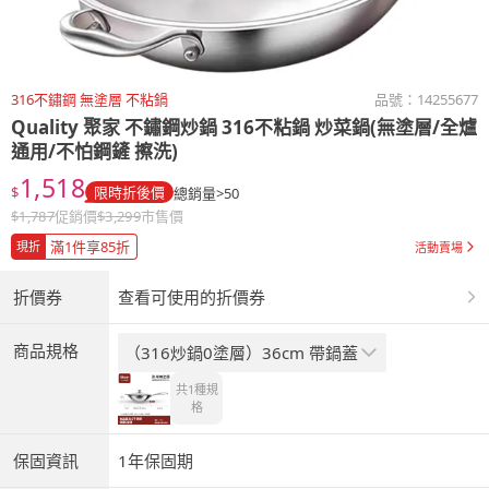
316不鏽鋼 無塗層 不粘鍋
品號：
14255677
Quality 聚家
不鏽鋼炒鍋 316不粘鍋 炒菜鍋(無塗層/全爐
通用/不怕鋼鏟 擦洗)
1,518
$
限時折後價
總銷量>50
$
1,787
促銷價
$
3,299
市售價
滿1件享85折
現折
活動賣場
折價券
查看可使用的折價券
商品規格
（316炒鍋0塗層）36cm 帶鍋蓋
共1種
規
格
保固資訊
1年保固期