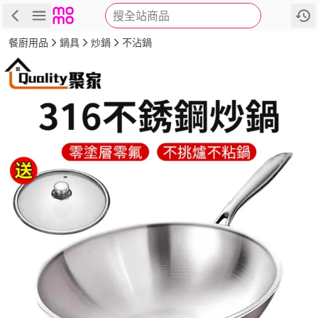
搜全站商品
商品
評價
詳情
規格
推薦
餐廚用品
鍋具
炒鍋
不沾鍋