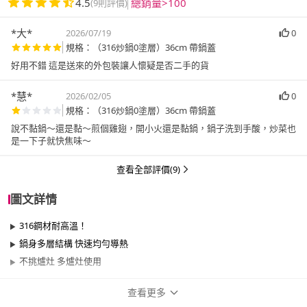
4.5
總銷量>100
(9則評價)
*大*
2026/07/19
0
規格：（316炒鍋0塗層）36cm 帶鍋蓋
好用不錯 這是送來的外包裝讓人懷疑是否二手的貨
*慧*
2026/02/05
0
規格：（316炒鍋0塗層）36cm 帶鍋蓋
說不黏鍋～還是黏～煎個雞翅，開小火還是黏鍋，鍋子洗到手酸，炒菜也
是一下子就快焦味～
查看全部評價(9)
圖文詳情
316鋼材耐高溫！
鍋身多層結構 快速均勻導熱
不挑爐灶 多爐灶使用
查看更多
商品規格