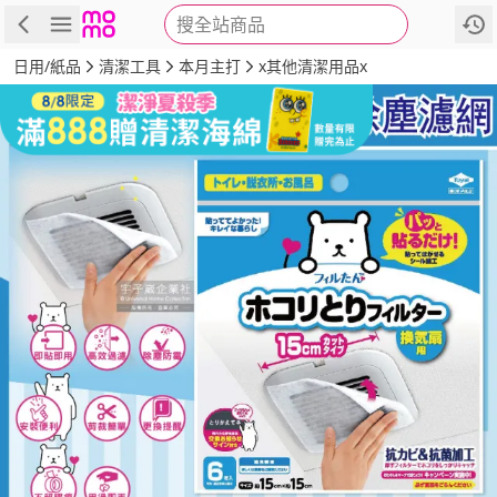
搜全站商品
商品
評價
詳情
規格
推薦
日用/紙品
清潔工具
本月主打
x其他清潔用品x