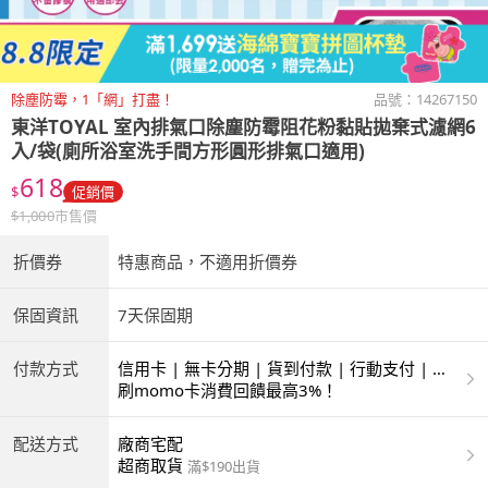
除塵防霉，1「網」打盡！
品號：
14267150
東洋TOYAL
室內排氣口除塵防霉阻花粉黏貼拋棄式濾網6
入/袋(廁所浴室洗手間方形圓形排氣口適用)
618
$
促銷價
$
1,000
市售價
折價券
特惠商品，不適用折價券
保固資訊
7天保固期
付款方式
信用卡 | 無卡分期 | 貨到付款 | 行動支付 | 超
商付款 | ATM | 銀聯卡
刷momo卡消費回饋最高3%！
配送方式
廠商宅配
超商取貨
滿$190出貨