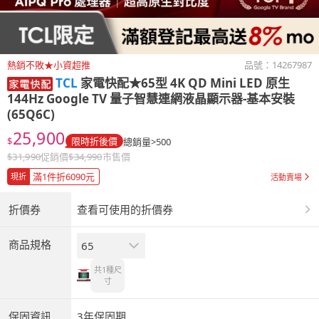
熱銷不敗★小資超推
品號：
14267987
TCL
家電快配★65型 4K QD Mini LED 原生
144Hz Google TV 量子智慧連網液晶顯示器-基本安裝
(65Q6C)
25,900
$
限時折後價
總銷量>500
$
31,990
促銷價
$
34,990
市售價
滿1件折6090元
現折
活動賣場
折價券
查看可使用的折價券
商品規格
65
共1種
尺
寸
保固資訊
3年保固期