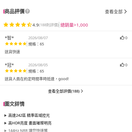
商品評價
查看全部
4.9
總銷量>1,000
(188則評價)
*智*
2026/08/07
0
規格：65
送貨快速
*冠*
2026/08/05
0
規格：65
送貨人員在約定時間準時抵達，good!
查看全部評價(188)
圖文詳情
高達242區 精準區域控光
高HDR亮度 畫面璀璨明亮
144Hz NRR 讓您快速獲