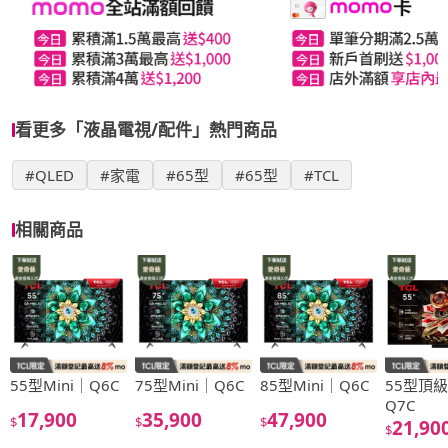
看更多「液晶電視/配件」熱門商品
#QLED
#家電
#65型
#65型
#TCL
相關商品
55型Mini｜Q6C
75型Mini｜Q6C
85型Mini｜Q6C
55型頂級
Q7C
17,900
35,900
47,900
$
$
$
21,90
$