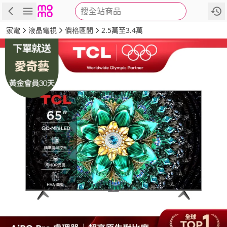
搜全站商品
商品
評價
詳情
規格
推薦
家電
液晶電視
價格區間
2.5萬至3.4萬