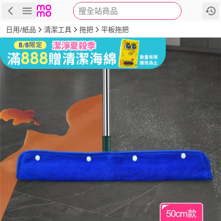
搜全站商品
商品
評價
詳情
規格
推薦
日用/紙品
清潔工具
拖把
平板拖把