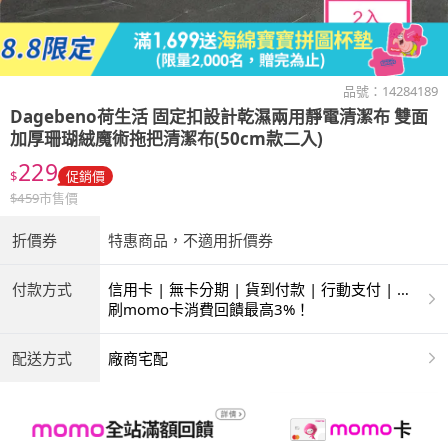
品號：
14284189
Dagebeno荷生活
固定扣設計乾濕兩用靜電清潔布 雙面
加厚珊瑚絨魔術拖把清潔布(50cm款二入)
229
$
促銷價
$
459
市售價
折價券
特惠商品，不適用折價券
付款方式
信用卡 | 無卡分期 | 貨到付款 | 行動支付 | 超
商付款 | ATM | 銀聯卡
刷momo卡消費回饋最高3%！
配送方式
廠商宅配