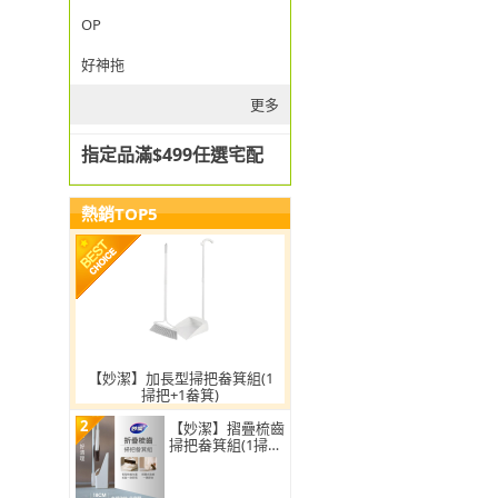
OP
好神拖
更多
指定品滿$499任選宅配
熱銷TOP5
【妙潔】加長型掃把畚箕組(1
掃把+1畚箕)
2
【妙潔】摺疊梳齒
掃把畚箕組(1掃把
+1畚箕)