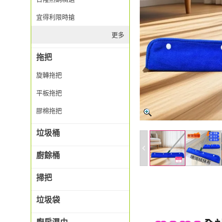
宜得利限時搶
更多
拖把
旋轉拖把
平板拖把
膠棉拖把
垃圾桶
廚餘桶
掃把
垃圾袋