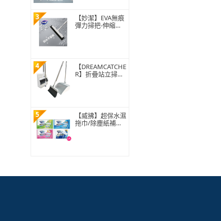
3
【妙潔】EVA無痕
彈力掃把-伸縮款
(1掃把頭+1伸縮
桿)
4
【DREAMCATCHE
R】折疊站立掃把
組 基本款(掃把 掃
具 掃把組 掃把畚
箕組 可折疊畚斗
清潔用具)
5
【威拂】超保水濕
拖巾/除塵紙補充
包組 共64-72片(無
香/清新花香/青檸
柑橘)(2入組)