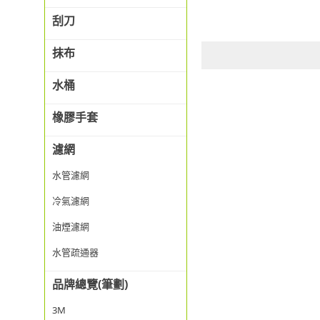
刮刀
抹布
水桶
橡膠手套
濾網
水管濾網
冷氣濾網
油煙濾網
水管疏通器
品牌總覽(筆劃)
3M