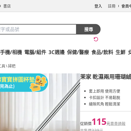
書店
登入
註冊
會員
搜尋
手機/相機
電腦/組件
3C週邊
保健/醫療
食品/飲料
生鮮
工具
\
掃把
茉家
乾濕兩用珊瑚絨
套上即用 使用方便
卡扣設計 不易鬆脫
縫隙死角 輕鬆清潔
115
促銷價
元
賣貴通報
229
市售價
元