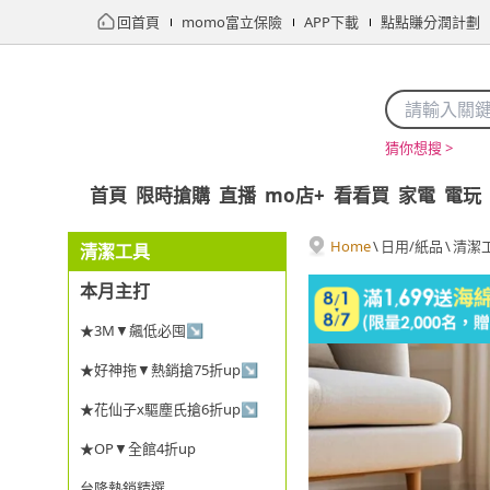
回首頁
momo富立保險
APP下載
點點賺分潤計劃
猜你想搜 >
首頁
限時搶購
直播
mo店+
看看買
家電
電玩
Home
\
日用/紙品
\
清潔
清潔工具
本月主打
★3M▼飆低必囤↘
★好神拖▼熱銷搶75折up↘
★花仙子x驅塵氏搶6折up↘
★OP▼全館4折up
台隆熱銷精選