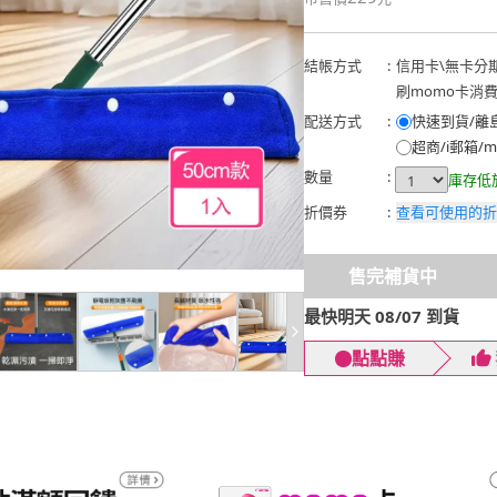
結帳方式
:
信用卡
\
無卡分
刷momo卡消
配送方式
:
快速到貨/離
超商/i郵箱/m
數量
:
庫存低
折價券
:
查看可使用的折
售完補貨中
最快明天 08/07 到貨
點點賺