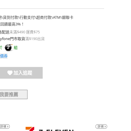
期
\
貨到付款
\
行動支付
\
超商付款
\
ATM
\
銀聯卡
費回饋最高3%！
島配送
未滿$490 運費$75
yfone門市取貨
滿$190出貨
於
組
2
價券
加入追蹤
我要推薦