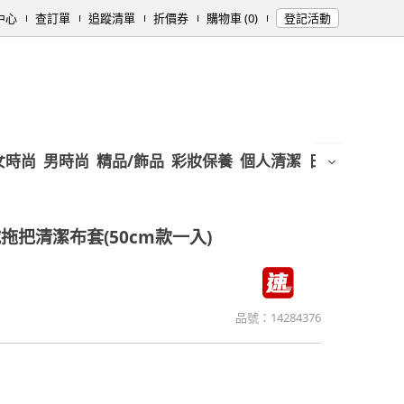
中心
查訂單
追蹤清單
折價券
購物車 (0)
登記活動
女時尚
男時尚
精品/飾品
彩妝保養
個人清潔
日用/紙品
母
拖把清潔布套(50cm款一入)
品號：
14284376