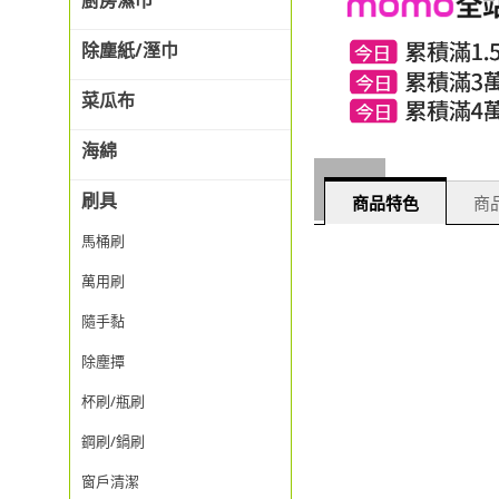
廚房濕巾
除塵紙/溼巾
菜瓜布
海綿
刷具
商品特色
商品
馬桶刷
萬用刷
隨手黏
除塵撢
杯刷/瓶刷
鋼刷/鍋刷
窗戶清潔