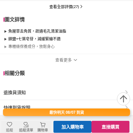
查看全部評價(27)
圖文詳情
魚腥草去角質，疏通毛孔清潔油脂
鎂鹽+七葉皂苷，減緩緊繃不適
專櫃級保養成分，放鬆身心
查看更多
商品規格
相關分類
品牌名稱
ON THE BODY
退換貨須知
容量
201~400ml、801~1000ml
適用於
全膚質適用
快速到貨說明
最快明天 08/07 到貨
香味
果香、花香、清新
加入購物車
直接購買
追蹤
追蹤清單
購物車