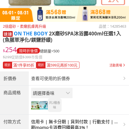
2倍磨砂，柔嫩肌膚再升級
品號：
14285463
ON THE BODY
2X磨砂SPA沐浴露400ml任選1入
(魚腥草淨化/鎂鹽舒緩)
254
$
限時折後價
總銷量>500
$
299
促銷價
$
399
市售價
滿1件享85折
滿599元再折100元
現折
現折
活動賣場
折價券
查看可使用的折價券
商品規格
請選擇香味
共2種
香
味
付款方式
信用卡 | 無卡分期 | 貨到付款 | 行動支付 | 超
商付款 | ATM | 銀聯卡
刷momo卡消費回饋最高3%！