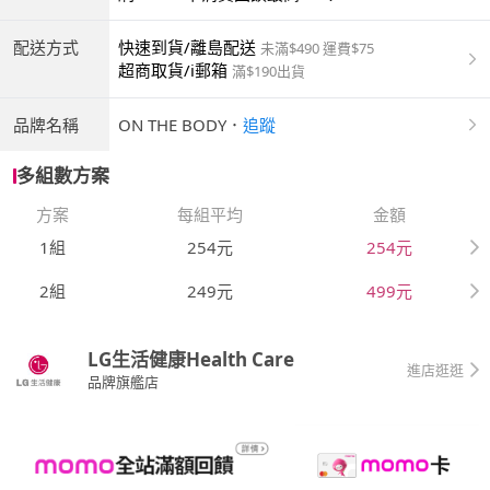
配送方式
快速到貨/離島配送
未滿$490 運費$75
超商取貨/i郵箱
滿$190出貨
品牌名稱
ON THE BODY
．
追蹤
多組數方案
方案
每組平均
金額
1組
254元
254元
2組
249元
499元
LG生活健康Health Care
進店逛逛
品牌旗艦店