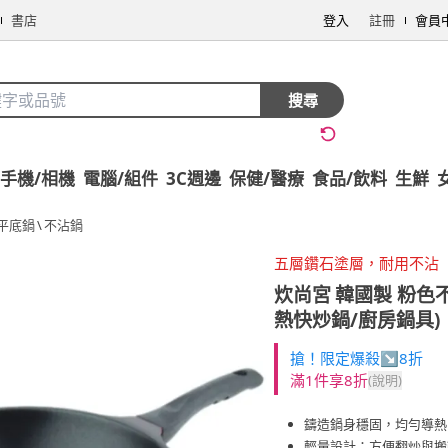
書店
登入
註冊
會員
搜尋
手機/相機
電腦/組件
3C週邊
保健/醫療
食品/飲料
生鮮
平底鍋
\
不沾鍋
五層鑽石塗層，耐用不沾
炊尚宮
韓國製 粉色不
熱快炒鍋/廚房鍋具)
搶！限定爆殺↘8折
滿1件享8折
(說明)
鑄造鍋身穩固，均勻導熱
輕量設計：方便翻炒與搬