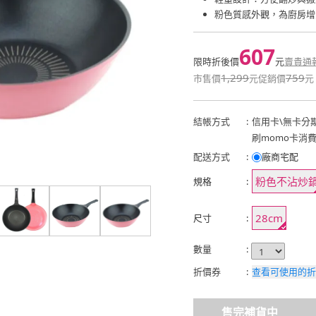
粉色質感外觀，為廚房增
607
限時折後價
元
賣貴通
1,299
759
市售價
元
促銷價
元
結帳方式
:
信用卡
\
無卡分
刷momo卡消
配送方式
:
廠商宅配
粉色不沾炒
規格
:
28cm
尺寸
:
數量
:
折價券
:
查看可使用的折
售完補貨中