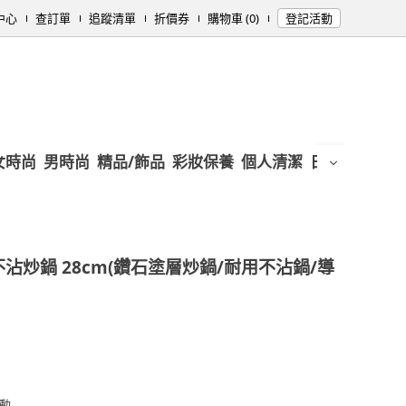
中心
查訂單
追蹤清單
折價券
購物車 (0)
登記活動
女時尚
男時尚
精品/飾品
彩妝保養
個人清潔
日用/紙品
母
沾炒鍋 28cm(鑽石塗層炒鍋/耐用不沾鍋/導
動