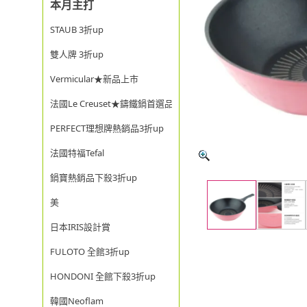
本月主打
STAUB 3折up
雙人牌 3折up
Vermicular★新品上市
法國Le Creuset★鑄鐵鍋首選品牌
PERFECT理想牌熱銷品3折up
法國特福Tefal
鍋寶熱銷品下殺3折up
美
日本IRIS設計賞
FULOTO 全館3折up
HONDONI 全館下殺3折up
韓國Neoflam