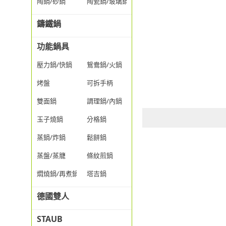
陶鍋/砂鍋
陶瓷鍋/玻璃鍋/透明鍋
鑄鐵鍋
功能鍋具
壓力鍋/快鍋
鴛鴦鍋/火鍋
烤盤
可拆手柄
雙面鍋
調理鍋/內鍋
玉子燒鍋
分格鍋
蒸鍋/炸鍋
鬆餅鍋
蒸盤/蒸籠
條紋煎鍋
燜燒鍋/再煮鍋
塔吉鍋
德國雙人
STAUB