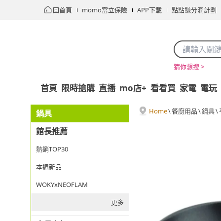
回首頁
momo富立保險
APP下載
點點賺分潤計劃
猜你想搜 >
首頁
限時搶購
直播
mo店+
看看買
家電
電玩
Home
\
餐廚用品
\
鍋具
\
鍋具
館長推薦
熱銷TOP30
本週新品
WOKYxNEOFLAM
更多