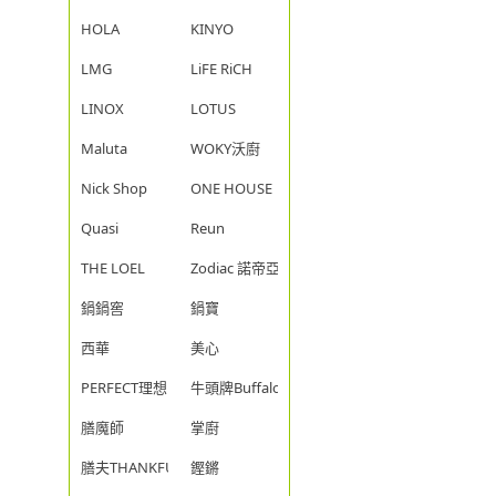
HOLA
KINYO
LMG
LiFE RiCH
LINOX
LOTUS
Maluta
WOKY沃廚
Nick Shop
ONE HOUSE
Quasi
Reun
THE LOEL
Zodiac 諾帝亞
鍋鍋窖
鍋寶
西華
美心
PERFECT理想
牛頭牌Buffalo
膳魔師
掌廚
膳夫THANKFUL
鏗鏘