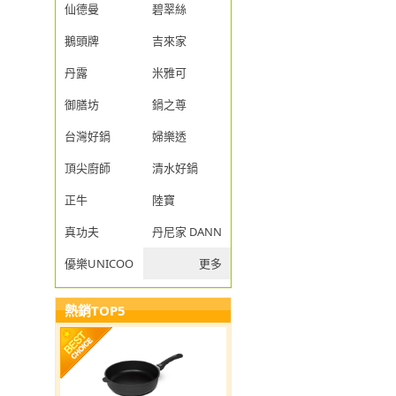
仙德曼
碧翠絲
鵝頭牌
吉來家
丹露
米雅可
御膳坊
鍋之尊
台灣好鍋
婦樂透
頂尖廚師
清水好鍋
正牛
陸寶
真功夫
丹尼家 DANNY JIA
優樂UNICOOK
更多
熱銷TOP5