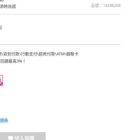
品號：
14288268
添時尚感
報
期
\
貨到付款
\
行動支付
\
超商付款
\
ATM
\
銀聯卡
費回饋最高3%！
鍋
價券
加入追蹤