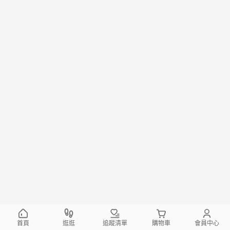
首頁
逛逛
追蹤清單
購物車
會員中心