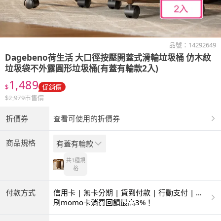
品號：
14292649
Dagebeno荷生活
大口徑按壓開蓋式滑輪垃圾桶 仿木紋
垃圾袋不外露圓形垃圾桶(有蓋有輪款2入)
1,489
$
促銷價
$
2,979
市售價
折價券
查看可使用的折價券
商品規格
有蓋有輪款
共1種
規
格
付款方式
信用卡 | 無卡分期 | 貨到付款 | 行動支付 | 超
商付款 | ATM | 銀聯卡 | 銀行帳戶付款
刷momo卡消費回饋最高3%！