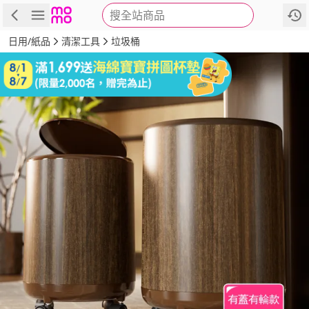
搜全站商品
商品
評價
詳情
規格
推薦
日用/紙品
清潔工具
垃圾桶