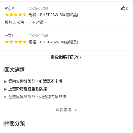
*宏*
2026/05/04
0
規格：BHST-28W-BK(霧曜黑)
導熱非常快，且不沾鍋。
*偉*
2026/02/06
規格：BHST-28W-BK(霧曜黑)
查看全部評價(2)
圖文詳情
鍋內無鉚釘設計，好清洗不卡垢
上蓋矽膠邊框柔軟防撞
全覆底導磁設計，受熱均勻導熱快
查看更多
商品規格
相關分類
品牌名稱
BergHOFF 貝高福