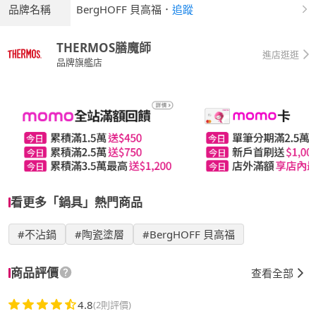
品牌名稱
BergHOFF 貝高福
．
追蹤
THERMOS膳魔師
進店逛逛
品牌旗艦店
看更多「鍋具」熱門商品
#不沾鍋
#陶瓷塗層
#BergHOFF 貝高福
商品評價
查看全部
4.8
(2則評價)