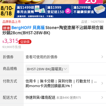
品牌新品上市
品號：
14297503
BergHOFF 貝高福
Stone+陶瓷塗層不沾鍋單柄含蓋
炒鍋28cm(BHST-28W-BK)
3,315
$
促銷價
$
3,900
市售價
折價券
查看可使用的折價券
商品規格
BHST-28W-BK(霧曜黑)
付款方式
信用卡 | 無卡分期 | 貨到付款 | 行動支付 | 超
商付款 | ATM | 銀聯卡
刷momo卡消費回饋最高3%！
配送方式
快速到貨/離島配送
未滿$490 運費$75