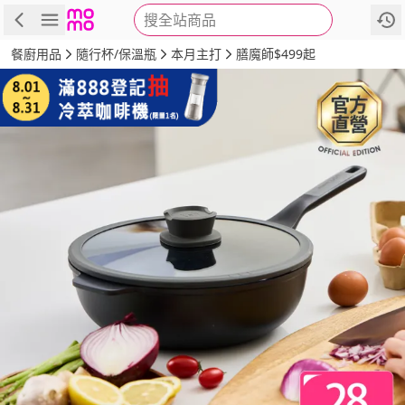
搜全站商品
商品
評價
詳情
規格
推薦
餐廚用品
隨行杯/保溫瓶
本月主打
膳魔師$499起