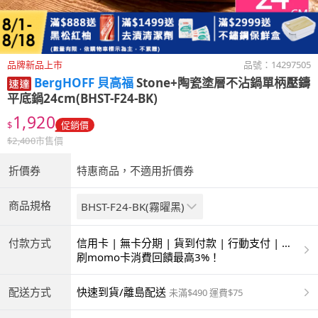
品牌新品上市
品號：
14297505
BergHOFF 貝高福
Stone+陶瓷塗層不沾鍋單柄壓鑄
平底鍋24cm(BHST-F24-BK)
1,920
$
促銷價
$
2,400
市售價
折價券
特惠商品，不適用折價券
商品規格
BHST-F24-BK(霧曜黑)
付款方式
信用卡 | 無卡分期 | 貨到付款 | 行動支付 | 超
商付款 | ATM | 銀聯卡
刷momo卡消費回饋最高3%！
配送方式
快速到貨/離島配送
未滿$490 運費$75