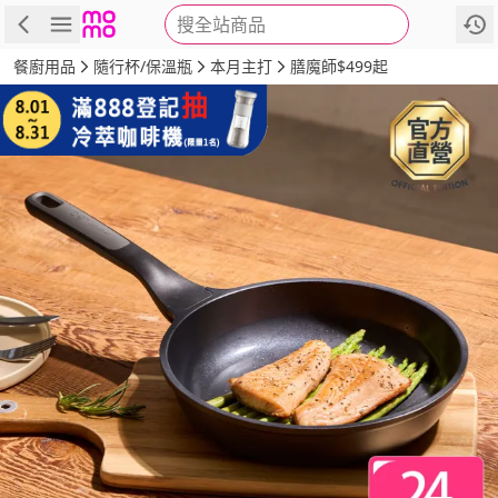
搜全站商品
商品
評價
詳情
規格
推薦
餐廚用品
隨行杯/保溫瓶
本月主打
膳魔師$499起