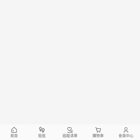
首頁
逛逛
追蹤清單
購物車
會員中心